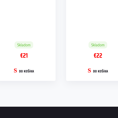
Skladom
Skladom
€21
€22
DO KOŠÍKA
DO KOŠÍKA
O
v
l
á
d