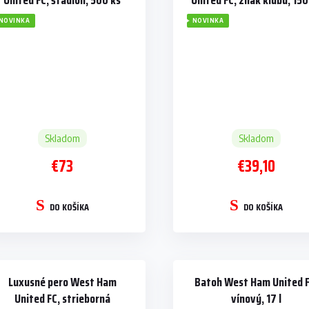
United FC, štadión, 500 ks
United FC, znak klubu, 150
NOVINKA
NOVINKA
Skladom
Skladom
€73
€39,10
DO KOŠÍKA
DO KOŠÍKA
Luxusné pero West Ham
Batoh West Ham United F
United FC, strieborná
vínový, 17 l