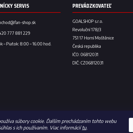
a
c
i
e
p
bchod
@
fan-shop.sk
r
v
420 777 881 229
k
y
v
ý
p
i
s
u
oužíva súbory cookie. Ďalším prechádzaním tohto webu
súhlas s ich používaním. Viac informácií
tu
.