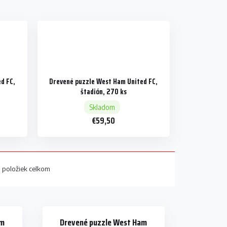
d FC,
Drevené puzzle West Ham United FC,
štadión, 270 ks
Skladom
€59,50
2
položiek celkom
am
Drevené puzzle West Ham