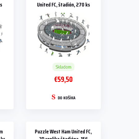
ks
United FC, štadión, 270 ks
Skladom
€59,50
DO KOŠÍKA
am
Puzzle West Ham United FC,