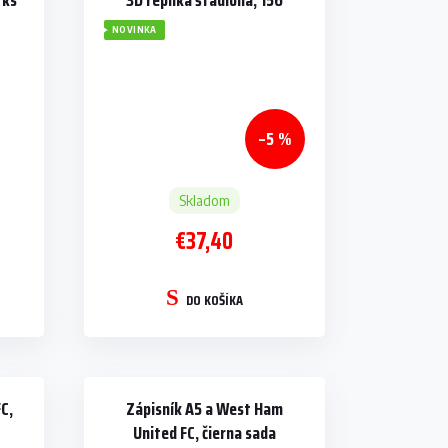
 ks
3D replika štadióna, 156
dielikov
NOVINKA
–5 %
Skladom
€37,40
DO KOŠÍKA
C,
Zápisník A5 a West Ham
United FC, čierna sada