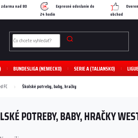
 zdarma nad 80
Expresné odoslanie do
Overen
24 hodín
obchod
)
BUNDESLIGA (NEMECKO)
SERIE A (TALIANSKO)
LIGU
d FC
Školské potreby, baby, hračky
LSKÉ POTREBY, BABY, HRAČKY WES