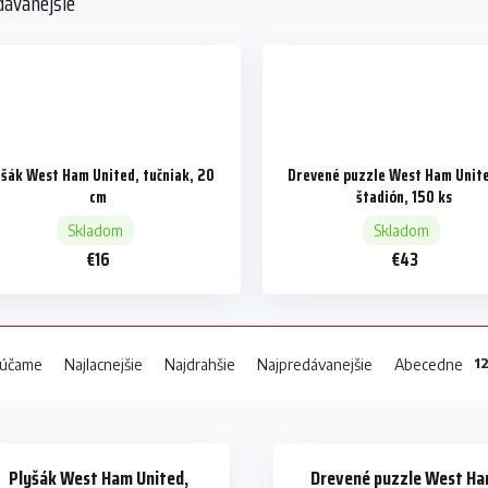
dávanejšie
yšák West Ham United, tučniak, 20
Drevené puzzle West Ham Unite
cm
štadión, 150 ks
Skladom
Skladom
€16
€43
1
účame
Najlacnejšie
Najdrahšie
Najpredávanejšie
Abecedne
Plyšák West Ham United,
Drevené puzzle West H