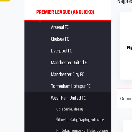
Najpre
a
n
PREMIER LEAGUE (ANGLICKO)
e
l
Arsenal FC
Chelsea FC
Pl
Liverpool FC
Manchester United FC
Manchester City FC
Tottenham Hotspur FC
R
a
West Ham United FC
Odpor
d
Oblečenie, dresy
e
V
n
Šiltovky, šály, čiapky, rukavice
ý
i
p
e
Hrnčeky, termosky, fľaše, poháre