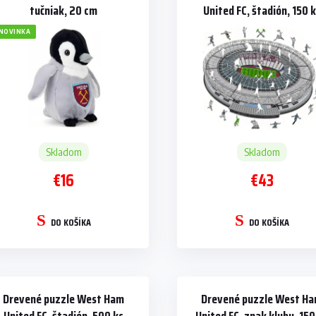
tučniak, 20 cm
United FC, štadión, 150 
NOVINKA
Skladom
Skladom
€16
€43
DO KOŠÍKA
DO KOŠÍKA
Drevené puzzle West Ham
Drevené puzzle West H