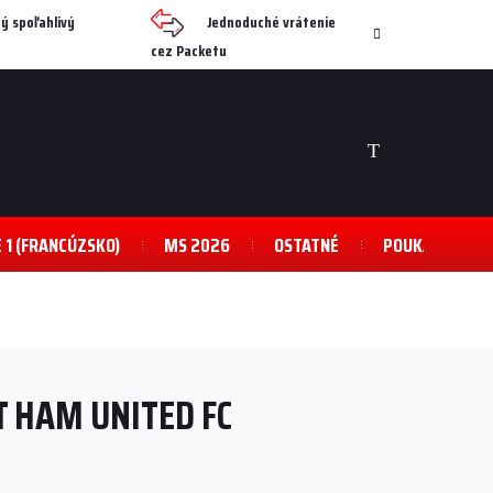
ý spoľahlivý
Jednoduché vrátenie
cez Packetu
NÁKUPNÝ
KOŠÍK
E 1 (FRANCÚZSKO)
MS 2026
OSTATNÉ
POUKAZY
T HAM UNITED FC