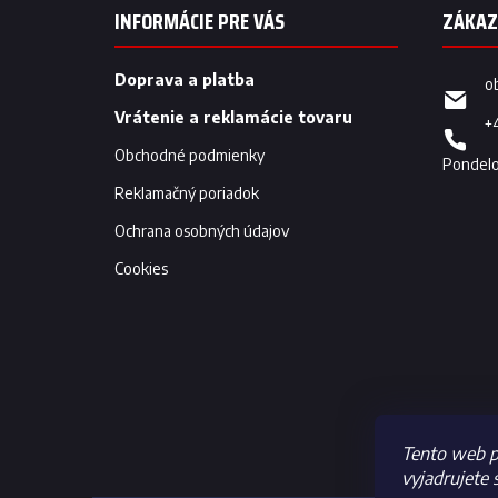
p
INFORMÁCIE PRE VÁS
ä
t
i
Doprava a platba
o
e
Vrátenie a reklamácie tovaru
+
Obchodné podmienky
Reklamačný poriadok
Ochrana osobných údajov
Cookies
Tento web p
vyjadrujete 