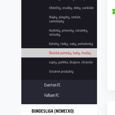
i
p
Obliečky, osušky, deky, vankúše
s
r
p
o
Vlajky, plagáty, cedule,
r
d
samolepky
o
u
Hodinky, prívesky, náramky,
d
k
retiazky
u
t
k
o
Batohy, tašky, vaky, peňaženky
t
v
Školské potreby, baby, hračky
o
v
Lopty, potítka, štulpne, chrániče
Ostatné produkty
Everton FC
Fulham FC
BUNDESLIGA (NEMECKO)