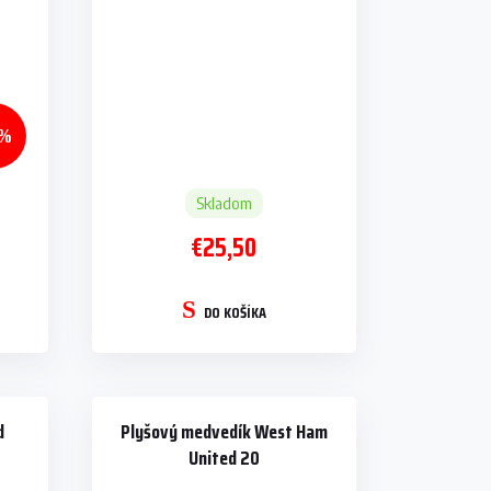
 %
Skladom
€25,50
DO KOŠÍKA
d
Plyšový medvedík West Ham
United 20