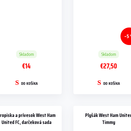
–5
Skladom
Skladom
€14
€27,50
DO KOŠÍKA
DO KOŠÍKA
ropiska a prívesok West Ham
Plyšák West Ham Unite
United FC, darčeková sada
Timmy