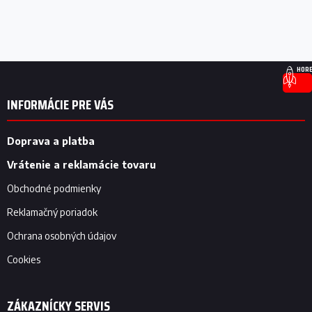
Z
HORE
á
p
INFORMÁCIE PRE VÁS
ä
t
i
Doprava a platba
e
Vrátenie a reklamácie tovaru
Obchodné podmienky
Reklamačný poriadok
Ochrana osobných údajov
Cookies