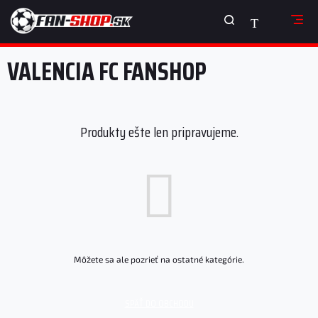
Prejsť
NÁKUPNÝ
na
obsah
KOŠÍK
VALENCIA FC FANSHOP
Produkty ešte len pripravujeme.
Môžete sa ale pozrieť na ostatné kategórie.
SPÄŤ DO OBCHODU