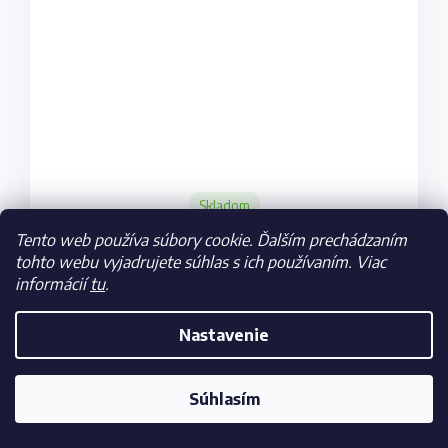
Skladom
€43
Tento web používa súbory cookie. Ďalším prechádzaním
tohto webu vyjadrujete súhlas s ich používaním. Viac
informácií
tu
.
DO KOŠÍKA
Nastavenie
Súhlasím
Drevené puzzle Tottenham Hotspur FC, štadión, 270
ks