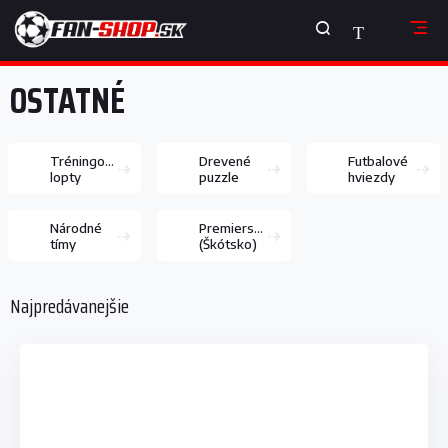
Prejsť
NÁKUPNÝ
na
obsah
KOŠÍK
OSTATNÉ
Tréningové
Drevené
Futbalové
lopty
puzzle
hviezdy
Národné
Premiership
tímy
(Škótsko)
Najpredávanejšie