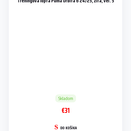
Tréningová lopta Puma Orbita 6 24/25, žltá, veľ. 5
Skladom
€31
DO KOŠÍKA