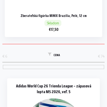
Zberateľská figúrka MINIX Brazília, Pelé, 12 cm
Skladom
€17,50
CENA
€
6
€
74
V
ý
p
Adidas World Cup 26 Trionda League – zápasová
i
lopta MS 2026, veľ. 5
s
p