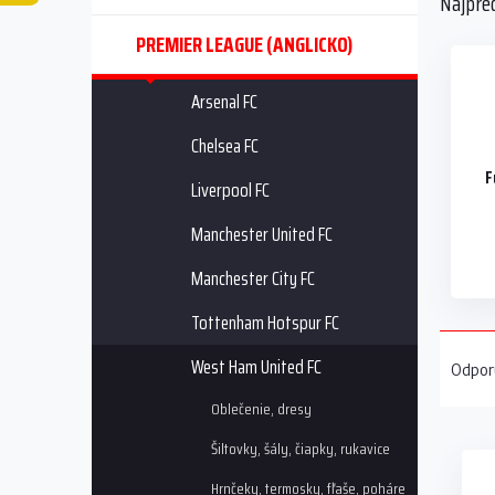
Najpre
a
n
PREMIER LEAGUE (ANGLICKO)
e
l
Arsenal FC
Chelsea FC
F
Liverpool FC
Manchester United FC
Manchester City FC
Tottenham Hotspur FC
R
a
West Ham United FC
Odpor
d
Oblečenie, dresy
e
V
n
Šiltovky, šály, čiapky, rukavice
ý
i
p
e
Hrnčeky, termosky, fľaše, poháre