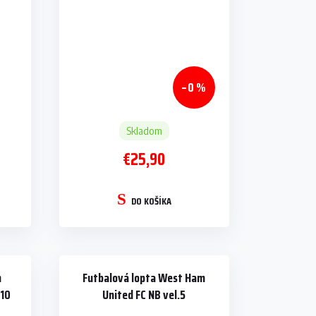
–0 %
Skladom
€25,90
DO KOŠÍKA
m
Futbalová lopta West Ham
 10
United FC NB vel.5