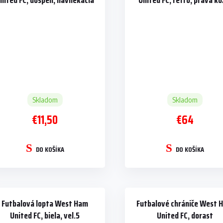
nited FC, dospelí, navliekacia
United FC, retro, pravá ko
veľ. 5
Skladom
Skladom
€11,50
€64
DO KOŠÍKA
DO KOŠÍKA
Futbalová lopta West Ham
Futbalové chrániče West 
United FC, biela, vel.5
United FC, dorast