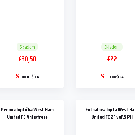
Skladom
Skladom
€30,50
€22
DO KOŠÍKA
DO KOŠÍKA
Penová loptička West Ham
Futbalová lopta West H
United FC Antistress
United FC 21 veľ.5 PH