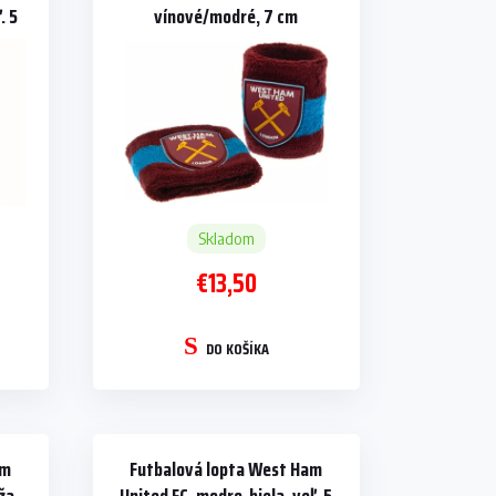
. 5
vínové/modré, 7 cm
Skladom
€13,50
DO KOŠÍKA
am
Futbalová lopta West Ham