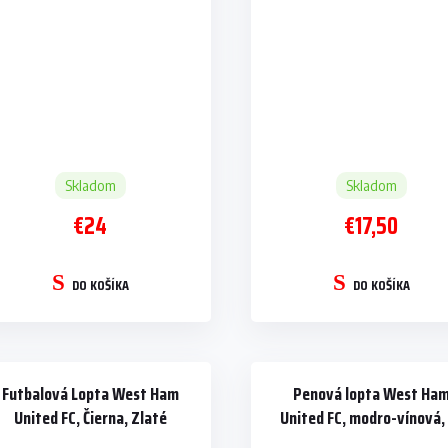
Skladom
Skladom
€24
€17,50
DO KOŠÍKA
DO KOŠÍKA
Futbalová Lopta West Ham
Penová lopta West Ha
United FC, Čierna, Zlaté
United FC, modro-vínová,
podpisy, Veľ. 1
cm