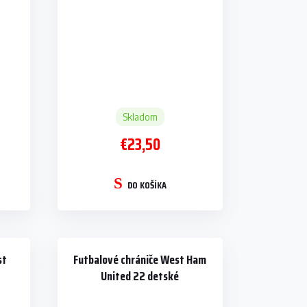
Skladom
€23,50
DO KOŠÍKA
st
Futbalové chrániče West Ham
United 22 detské