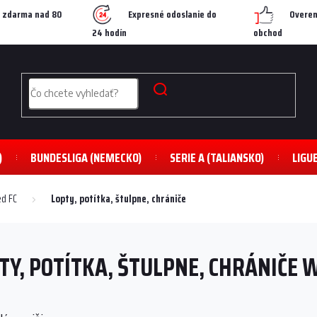
 zdarma nad 80
Expresné odoslanie do
Overen
24 hodín
obchod
)
BUNDESLIGA (NEMECKO)
SERIE A (TALIANSKO)
LIGU
d FC
Lopty, potítka, štulpne, chrániče
TY, POTÍTKA, ŠTULPNE, CHRÁNIČE 