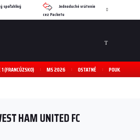
ý spoľahlivý
Jednoduché vrátenie
cez Packetu
NÁKUPNÝ
KOŠÍK
E 1 (FRANCÚZSKO)
MS 2026
OSTATNÉ
POUKAZY
WEST HAM UNITED FC