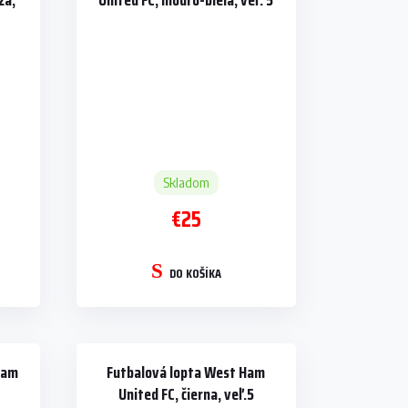
ža,
United FC, modro-biela, veľ. 5
Skladom
€25
DO KOŠÍKA
Ham
Futbalová lopta West Ham
United FC, čierna, veľ.5