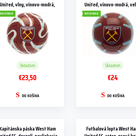
United, vlny, vínovo-modrá,
United, vínovo-modrá, veľ
veľ. 5
NOVINKA
NOVINKA
Skladom
Skladom
€23,50
€24
DO KOŠÍKA
DO KOŠÍKA
Kapitánska páska West Ham
Futbalová lopta West H