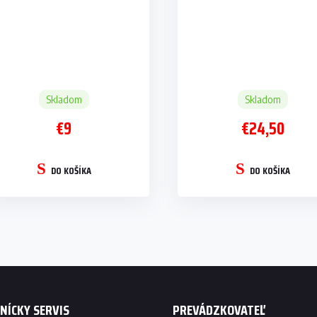
Skladom
Skladom
€9
€24,50
DO KOŠÍKA
DO KOŠÍKA
O
v
l
á
d
a
c