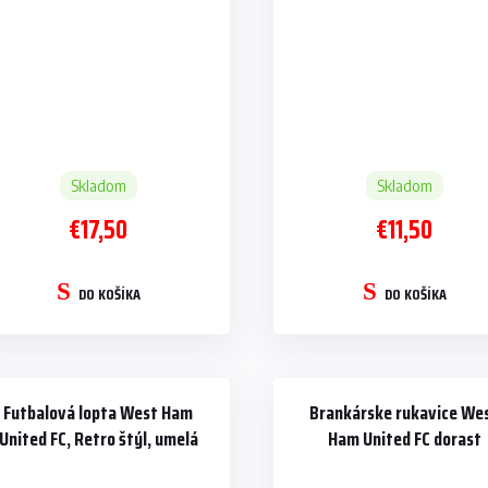
Skladom
Skladom
€17,50
€11,50
DO KOŠÍKA
DO KOŠÍKA
Futbalová lopta West Ham
Brankárske rukavice We
United FC, Retro štýl, umelá
Ham United FC dorast
koža, vel.