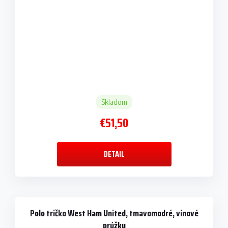
Skladom
€51,50
DETAIL
Polo tričko West Ham United, tmavomodré, vínové
prúžky