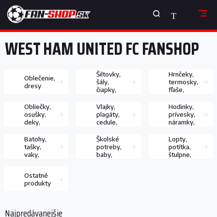
Prejsť
NÁKUPNÝ
na
obsah
KOŠÍK
WEST HAM UNITED FC FANSHOP
Šiltovky,
Hrnčeky,
Oblečenie,
šály,
termosky,
dresy
čiapky,
fľaše,
rukavice
poháre
Obliečky,
Vlajky,
Hodinky,
osušky,
plagáty,
prívesky,
deky,
cedule,
náramky,
vankúše
samolepky
retiazky
Batohy,
Školské
Lopty,
tašky,
potreby,
potítka,
vaky,
baby,
štulpne,
peňaženky
hračky
chrániče
Ostatné
produkty
Najpredávanejšie