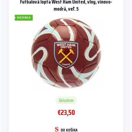
p
Futbalová lopta West Ham United, vlny, vínovo-
i
modrá, veľ. 5
s
NOVINKA
p
r
o
d
u
k
t
o
v
Skladom
€23,50
DO KOŠÍKA