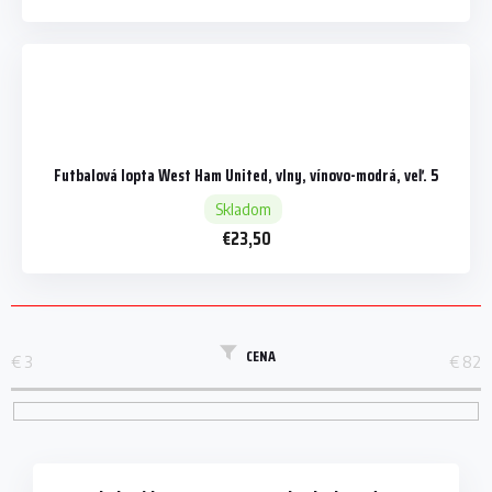
Futbalová lopta West Ham United, vlny, vínovo-modrá, veľ. 5
Skladom
€23,50
CENA
€
3
€
82
V
ý