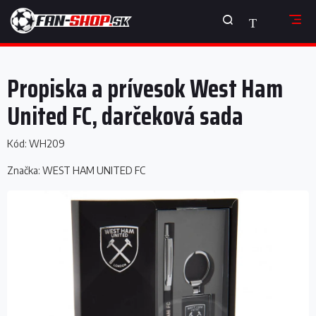
Prejsť
NÁKUPNÝ
na
obsah
KOŠÍK
Propiska a prívesok West Ham
United FC, darčeková sada
Kód:
WH209
Značka:
WEST HAM UNITED FC