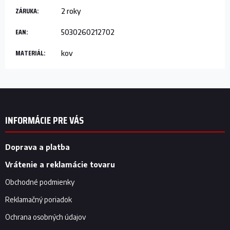
ZÁRUKA
:
2 roky
EAN
:
5030260212702
MATERIÁL
:
kov
Z
á
p
INFORMÁCIE PRE VÁS
ä
t
i
Doprava a platba
e
Vrátenie a reklamácie tovaru
Obchodné podmienky
Reklamačný poriadok
Ochrana osobných údajov