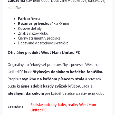
založenia
slávneho klubu. Dodávané v papierovej darčekovej
krabičke.
Farba:
čierna
Rozmer prívesku:
45 x 35 mm
Kovové detaily
Znak a názov klubu
Čierny atrament v propiske
Dodávané v darčekovej krabičke
Oficiálny produkt West Ham United FC
Originálny darčekový set prepisovačky a prívesku West ham
United FC bude
štýlovým doplnkom každého fanúšika.
Propiska
vynikne na každom písacom stole
a prívesok
bude
krásne zdobiť každý zväzok kľúčov.
Sada je
ideálnym darčekom
pre každého nadšenca slávneho klubu.
Školské potreby, baby, hračky West Ham
KATEGÓRIA
:
United FC