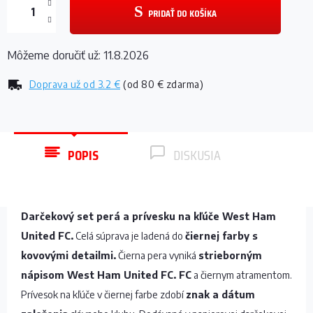
PRIDAŤ DO KOŠÍKA
Môžeme doručiť už:
11.8.2026
Doprava už od
3.2 €
(od 80 € zdarma)
POPIS
DISKUSIA
Darčekový set perá a prívesku na kľúče West Ham
United FC.
Celá súprava je ladená do
čiernej farby s
kovovými detailmi.
Čierna pera vyniká
strieborným
nápisom West Ham United FC. FC
a čiernym atramentom.
Prívesok na kľúče v čiernej farbe zdobí
znak a dátum