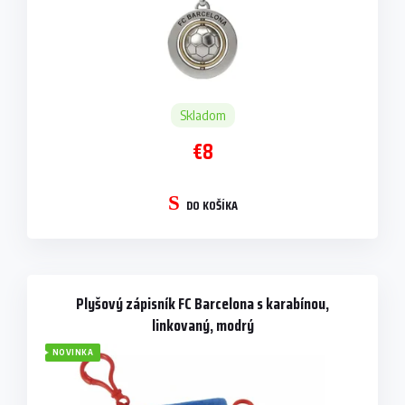
o
v
Skladom
€8
DO KOŠÍKA
Plyšový zápisník FC Barcelona s karabínou,
linkovaný, modrý
NOVINKA