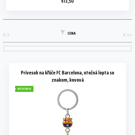
€13,50
CENA
€
3
€
44
V
ý
p
Prívesok na kľúče FC Barcelona, otočná lopta so
i
znakom, kovová
s
NOVINKA
p
r
o
d
u
k
t