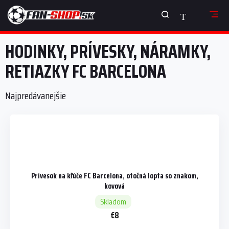
Prejsť
NÁKUPNÝ
na
obsah
KOŠÍK
HODINKY, PRÍVESKY, NÁRAMKY,
RETIAZKY FC BARCELONA
Najpredávanejšie
Prívesok na kľúče FC Barcelona, otočná lopta so znakom,
kovová
Skladom
€8