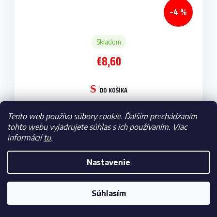
–4 %
Skladom
€8,60
DO KOŠÍKA
Tento web používa súbory cookie. Ďalším prechádzaním
tohto webu vyjadrujete súhlas s ich používaním. Viac
informácií
tu
.
Náramok FC Barcelona, modrý, sada 2 ks
Nastavenie
NOVINKA
Súhlasím