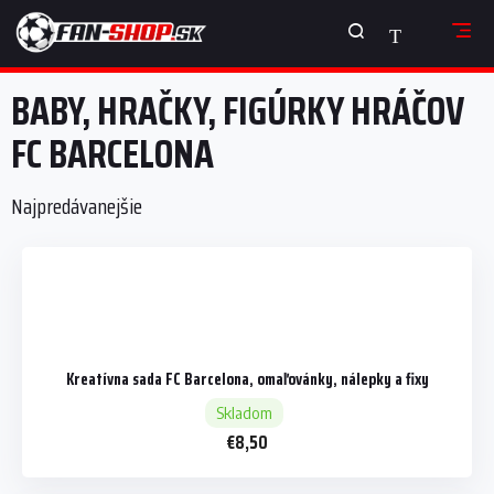
Prejsť
NÁKUPNÝ
na
obsah
KOŠÍK
BABY, HRAČKY, FIGÚRKY HRÁČOV
FC BARCELONA
Najpredávanejšie
Kreatívna sada FC Barcelona, omaľovánky, nálepky a fixy
Skladom
€8,50