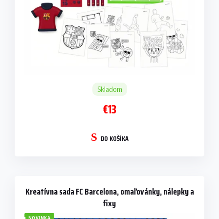
Skladom
€13
DO KOŠÍKA
Kreatívna sada FC Barcelona, omaľovánky, nálepky a
fixy
NOVINKA