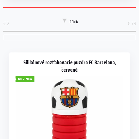
CENA
€
2
€
73
V
ý
p
Silikónové rozťahovacie puzdro FC Barcelona,
i
červené
s
NOVINKA
p
r
o
d
u
k
t
o
v