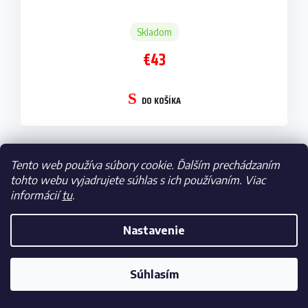
Skladom
€43
DO KOŠÍKA
Tento web používa súbory cookie. Ďalším prechádzaním
Drevené puzzle Robert Lewandowski, FC Barcelona,
tohto webu vyjadrujete súhlas s ich používaním. Viac
150 ks
informácií
tu
.
NOVINKA
Nastavenie
Súhlasím