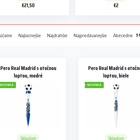
€21,50
€2
5
účame
Najlacnejšie
Najdrahšie
Najpredávanejšie
Abecedne
Pero Real Madrid s otočnou
Pero Real Madrid s otočn
loptou, modré
loptou, biele
NOVINKA
NOVINKA
Skladom
Skladom