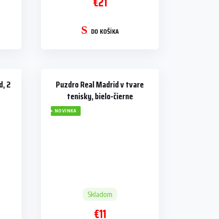
€21
DO KOŠÍKA
d, 2
Puzdro Real Madrid v tvare
tenisky, bielo-čierne
NOVINKA
Skladom
€11