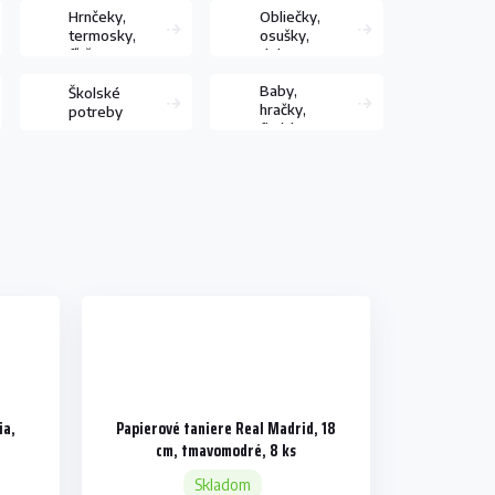
Hrnčeky,
Obliečky,
termosky,
osušky,
fľaše,
deky,
poháre
vankúše
Baby,
Školské
hračky,
potreby
figúrky
hráčov
ia,
Papierové taniere Real Madrid, 18
cm, tmavomodré, 8 ks
Skladom