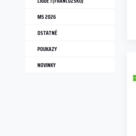
LIGUE 1 (FRANCÚZSKO)
v
MS 2026
OSTATNÉ
POUKAZY
NOVINKY