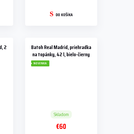
DO KOŠÍKA
d, 2
Batoh Real Madrid, priehradka
na topánky, 42 l, bielo-čierny
NOVINKA
Skladom
€60