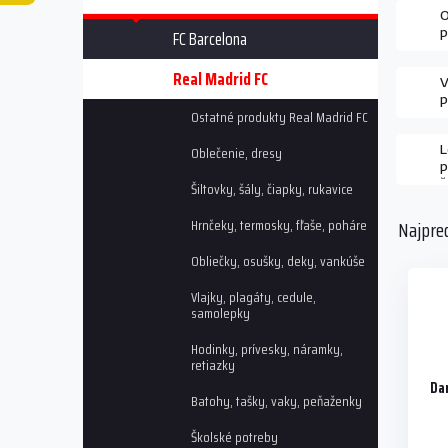
a
O
n
p
FC Barcelona
e
R
F
l
Real Madrid FC
V
p
Ostatné produkty Real Madrid FC
c
s
L
Oblečenie, dresy
p
š
Šiltovky, šály, čiapky, rukavice
c
Hrnčeky, termosky, fľaše, poháre
Najpre
Obliečky, osušky, deky, vankúše
Vlajky, plagáty, cedule,
samolepky
Hodinky, prívesky, náramky,
retiazky
Da
Batohy, tašky, vaky, peňaženky
Školské potreby