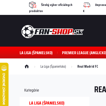
Prejsť
Široký výber oficiálnych
Doprava
na
produktov
€
obsah
LA LIGA (ŠPANIELSKO)
PREMIER LEAGUE (ANGLICKO
Domov
La Liga (Španielsko)
Real Madrid FC
B
o
REA
č
Preskočiť
Kategórie
kategórie
n
ý
p
LA LIGA (ŠPANIELSKO)