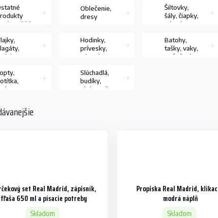
statné
Šiltovky,
Oblečenie,
rodukty
šály, čiapky,
dresy
eal Madrid
rukavice
C
lajky,
Hodinky,
Batohy,
lagáty,
prívesky,
tašky, vaky,
edule,
náramky,
peňaženky
amolepky
retiazky
opty,
Slúchadlá,
otítka,
budíky,
tulpne,
elektronika
hrániče
dávanejšie
rčekový set Real Madrid, zápisník,
Propiska Real Madrid, klikac
fľaša 650 ml a písacie potreby
modrá náplň
Skladom
Skladom