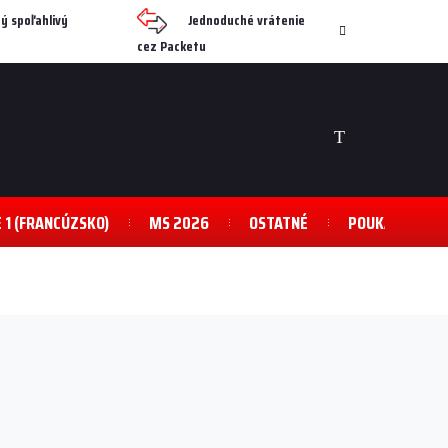
ý spoľahlivý
Jednoduché vrátenie
cez Packetu
NÁKUPNÝ
KOŠÍK
E 1 (FRANCÚZSKO)
MS 2026
OSTATNÉ
POUKAZY