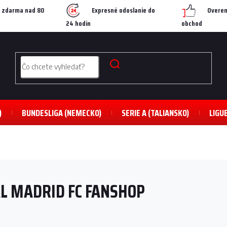
 zdarma nad 80
Expresné odoslanie do
Overen
24 hodín
obchod
)
BUNDESLIGA (NEMECKO)
SERIE A (TALIANSKO)
LIGU
L MADRID FC FANSHOP