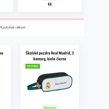
€6
11
položiek celkom
ou
Školské puzdro Real Madrid, 3
komory, bielo-čierne
NOVINKA
Skladom