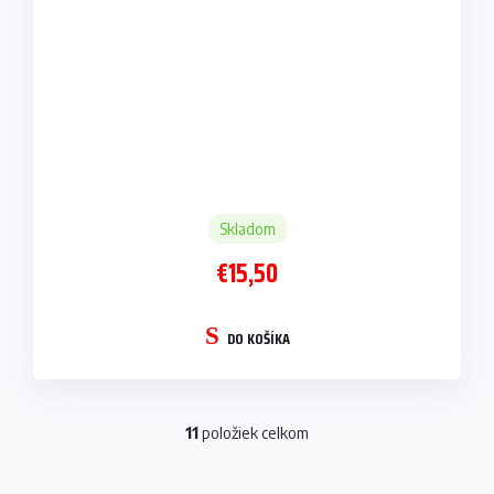
Skladom
€15,50
DO KOŠÍKA
11
položiek celkom
O
v
l