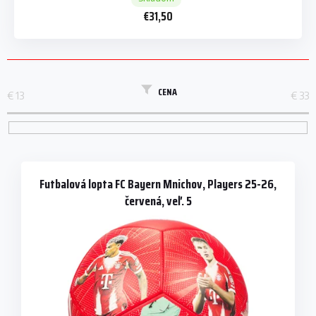
€31,50
CENA
€
13
€
33
V
ý
p
Futbalová lopta FC Bayern Mnichov, Players 25-26,
i
červená, veľ. 5
s
p
r
o
d
u
k