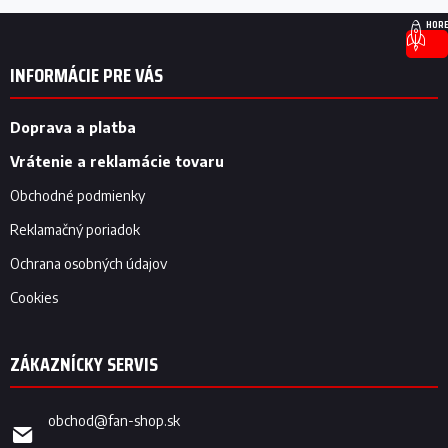
á
Z
d
HORE
á
a
p
c
INFORMÁCIE PRE VÁS
i
ä
e
t
p
i
Doprava a platba
r
e
v
Vrátenie a reklamácie tovaru
k
y
Obchodné podmienky
v
Reklamačný poriadok
ý
p
Ochrana osobných údajov
i
s
Cookies
u
obchod
@
fan-shop.sk