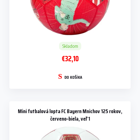
t
o
v
Skladom
€32,10
DO KOŠÍKA
Mini futbalová lopta FC Bayern Mnichov 125 rokov,
červeno‑biela, veľ 1