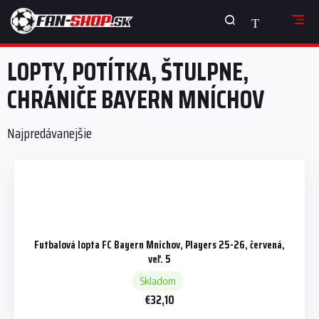
Prejsť
NÁKUPNÝ
na
obsah
KOŠÍK
LOPTY, POTÍTKA, ŠTULPNE,
CHRÁNIČE BAYERN MNÍCHOV
Najpredávanejšie
Futbalová lopta FC Bayern Mnichov, Players 25-26, červená,
veľ. 5
Skladom
€32,10