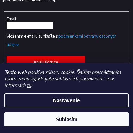
Email
Vložením e-mailu súhlasíte s
podmienkami ochrany osobných
údajov
PRIHLÁSIŤ SA
Tento web používa súbory cookie. Ďalším prechádzaním
tohto webu vyjadrujete súhlas s ich používaním. Viac
informácií
tu
.
Nastavenie
Vytvoril Shoptet
Súhlasím
Copyright 2026
Fan-shop.sk
. Všetky práva vyhradené.