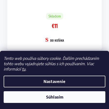
Skladom
€11
DO KOŠÍKA
Tento web používa súbory cookie. Ďalším prechádzaním
tohto webu vyjadrujete súhlas s ich používaním. Viac
Stavebnica Real Madrid, klubový autobus, 488
informácií
tu
.
dielikov
NOVINKA
Nastavenie
Súhlasím