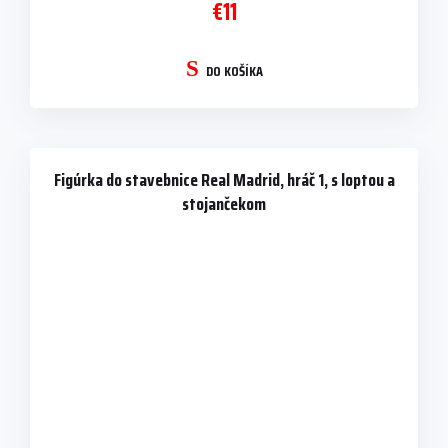
€11
DO KOŠÍKA
Figúrka do stavebnice Real Madrid, hráč 1, s loptou a
stojančekom