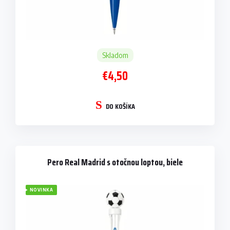
v
Skladom
€4,50
DO KOŠÍKA
Pero Real Madrid s otočnou loptou, biele
NOVINKA