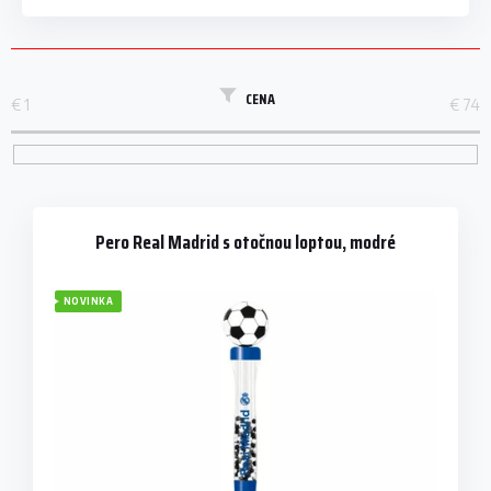
CENA
€
1
€
74
V
ý
p
Pero Real Madrid s otočnou loptou, modré
i
s
NOVINKA
p
r
o
d
u
k
t
o