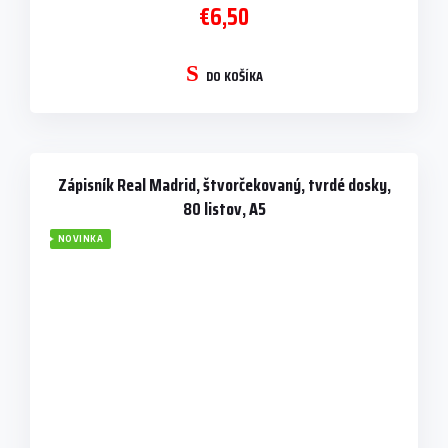
€6,50
DO KOŠÍKA
Zápisník Real Madrid, štvorčekovaný, tvrdé dosky,
80 listov, A5
NOVINKA