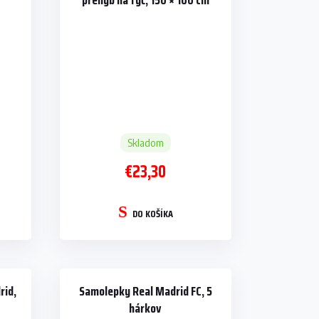
prehyb na tyč, 150 × 100 cm
Skladom
€23,30
DO KOŠÍKA
rid,
Samolepky Real Madrid FC, 5
hárkov