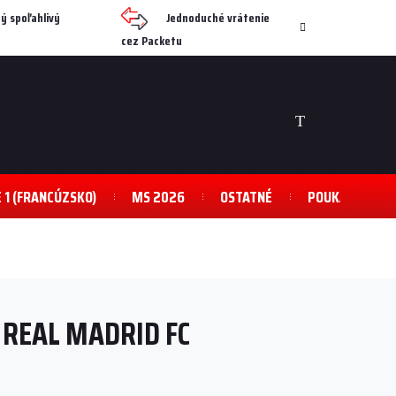
ý spoľahlivý
Jednoduché vrátenie
cez Packetu
NÁKUPNÝ
KOŠÍK
E 1 (FRANCÚZSKO)
MS 2026
OSTATNÉ
POUKAZY
 REAL MADRID FC