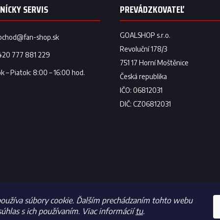
a
c
i
e
p
bchod
@
fan-shop.sk
r
v
420 777 881 229
k
y
v
ý
p
i
s
u
oužíva súbory cookie. Ďalším prechádzaním tohto webu
súhlas s ich používaním. Viac informácií
tu
.