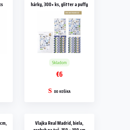
ks
hárky, 300+ ks, glitter a puffy
Skladom
€6
DO KOŠÍKA
 cm,
Vlajka Real Madrid, biela,