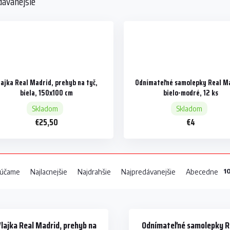
dávanejšie
lajka Real Madrid, prehyb na tyč,
Odnímateľné samolepky Real M
biela, 150x100 cm
bielo-modré, 12 ks
Skladom
Skladom
€25,50
€4
1
účame
Najlacnejšie
Najdrahšie
Najpredávanejšie
Abecedne
lajka Real Madrid, prehyb na
Odnímateľné samolepky R