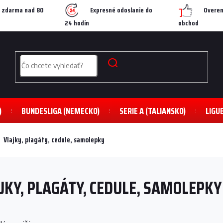
 zdarma nad 80
Expresné odoslanie do
Overen
24 hodín
obchod
)
BUNDESLIGA (NEMECKO)
SERIE A (TALIANSKO)
LIGU
Vlajky, plagáty, cedule, samolepky
JKY, PLAGÁTY, CEDULE, SAMOLEPKY