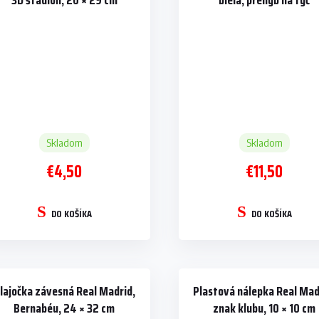
3D štadión, 20 × 29 cm
biela, prehyb na tyč
Skladom
Skladom
€4,50
€11,50
DO KOŠÍKA
DO KOŠÍKA
lajočka závesná Real Madrid,
Plastová nálepka Real Mad
Bernabéu, 24 × 32 cm
znak klubu, 10 × 10 cm