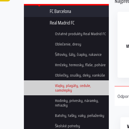
Najpre
a
n
FC Barcelona
e
l
Real Madrid FC
Ostatné produkty Real Madrid FC
Oblečenie, dresy
V
Šiltovky, šály, čiapky, rukavice
Hrnčeky, termosky, fľaše, poháre
Obliečky, osušky, deky, vankúše
Vlajky, plagáty, cedule,
R
samolepky
a
Odpor
d
Hodinky, prívesky, náramky,
retiazky
e
V
n
Batohy, tašky, vaky, peňaženky
ý
i
p
V
e
Školské potreby