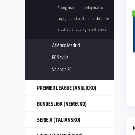
i
p
Baby, hračky, figúrky hráčov
s
r
p
o
Lopty, potítka, štulpne, chrániče
r
d
Slúchadlá, budíky, elektronika
o
u
d
k
u
t
Atlético Madrid
k
o
t
v
FC Sevilla
o
Valencia FC
v
PREMIER LEAGUE (ANGLICKO)
BUNDESLIGA (NEMECKO)
SERIE A (TALIANSKO)