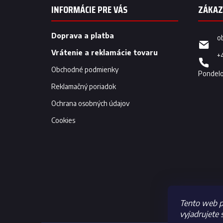
p
INFORMÁCIE PRE VÁS
ä
t
i
Doprava a platba
o
e
Vrátenie a reklamácie tovaru
+
Obchodné podmienky
Reklamačný poriadok
Ochrana osobných údajov
Cookies
Tento web p
vyjadrujete 