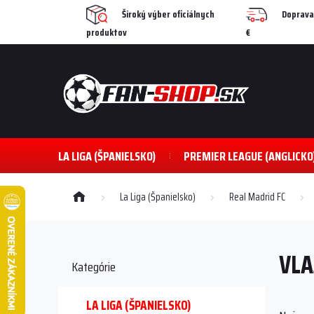
Prejsť
Široký výber oficiálnych
Doprava
na
produktov
€
obsah
LA LIGA (ŠPANIELSKO)
PREMIER LEAGUE (ANGLICKO
Domov
La Liga (Španielsko)
Real Madrid FC
B
o
VLA
č
Preskočiť
Kategórie
kategórie
n
ý
p
LA LIGA (ŠPANIELSKO)