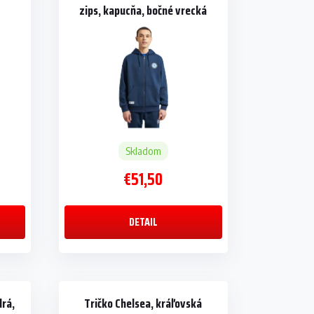
,
zips, kapucňa, bočné vrecká
Skladom
€51,50
DETAIL
rá,
Tričko Chelsea, kráľovská