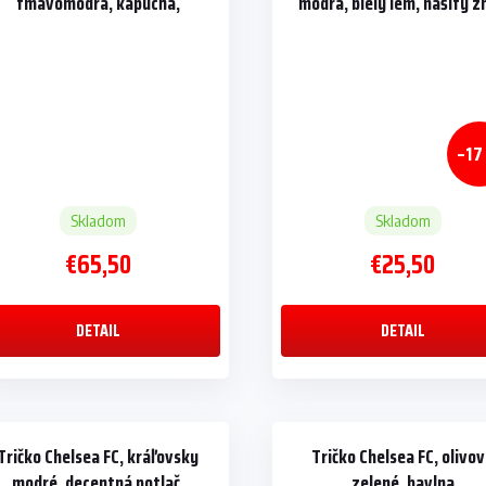
tmavomodrá, kapucňa,
modrá, biely lem, našitý z
zapínanie na zips
–17
Skladom
Skladom
€65,50
€25,50
DETAIL
DETAIL
Tričko Chelsea FC, kráľovsky
Tričko Chelsea FC, olivo
modré, decentná potlač,
zelené, bavlna