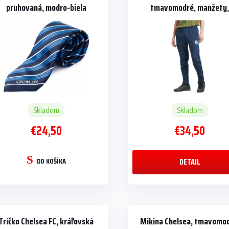
pruhovaná, modro-biela
tmavomodré, manžety
vrecká
Skladom
Skladom
€24,50
€34,50
DO KOŠÍKA
DETAIL
Tričko Chelsea FC, kráľovská
Mikina Chelsea, tmavomod