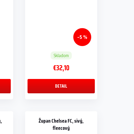
–5 %
Skladom
€32,10
DETAIL
,
Župan Chelsea FC, sivý,
fleecový