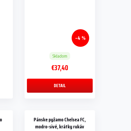
–4 %
Skladom
€37,40
DETAIL
vo
Pánske pyžamo Chelsea FC,
modro-sivé, krátky rukáv