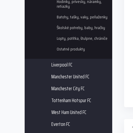
Hodinky, prívesky, náramky,
i
p
retiazky
s
r
p
o
Batohy, tašky, vaky, peňaženky
r
d
Školské potreby, baby, hračky
o
u
d
k
Lopty, potítka, štulpne, chrániče
u
t
k
o
Ostatné produkty
t
v
o
Liverpool FC
v
Manchester United FC
Manchester City FC
Tottenham Hotspur FC
West Ham United FC
Everton FC