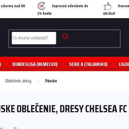
 zdarma nad 80
Expresné odoslanie do
Overen
24 hodín
obchod
)
BUNDESLIGA (NEMECKO)
SERIE A (TALIANSKO)
LIGU
Oblečenie, dresy
Pánske
SKE OBLEČENIE, DRESY CHELSEA FC