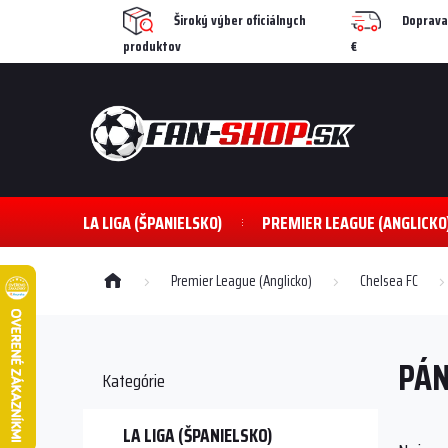
Prejsť
Široký výber oficiálnych
Doprava
na
produktov
€
obsah
LA LIGA (ŠPANIELSKO)
PREMIER LEAGUE (ANGLICKO
Domov
Premier League (Anglicko)
Chelsea FC
B
o
PÁN
č
Preskočiť
Kategórie
kategórie
n
ý
p
LA LIGA (ŠPANIELSKO)