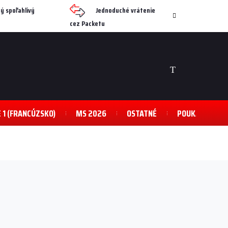
ý spoľahlivý
Jednoduché vrátenie
cez Packetu
NÁKUPNÝ
KOŠÍK
E 1 (FRANCÚZSKO)
MS 2026
OSTATNÉ
POUKAZY