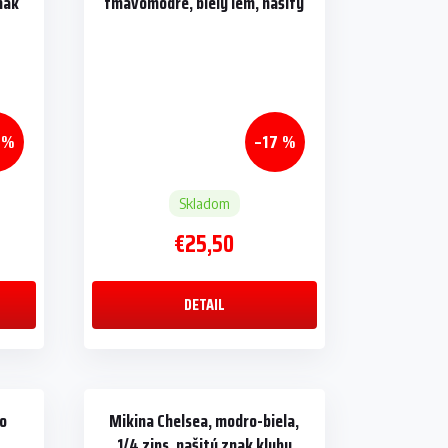
nak
tmavomodré, biely lem, našitý
znak klubu
 %
–17 %
Skladom
€25,50
DETAIL
vo
Mikina Chelsea, modro-biela,
1/4 zips, našitý znak klubu