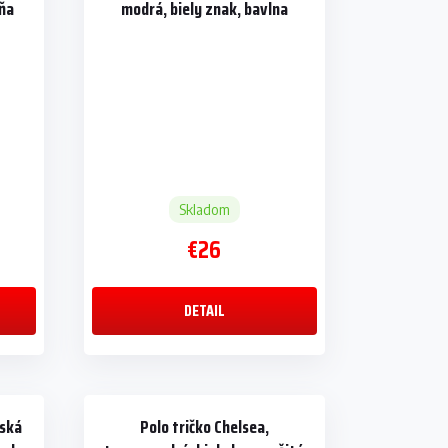
cňa
modrá, biely znak, bavlna
Skladom
€26
DETAIL
vská
Polo tričko Chelsea,