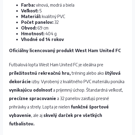
Farba:
vínová, modrá a biela
Veľkosť:
5
Materiál:
kvalitný PVC
Počet panelov:
32
Obvod:
69 cm
Hmotnosť:
404 g
Vhodné od 14 rokov
Oficiálny licencovaný produkt West Ham United FC
Futbalová lopta West Ham United FC je ideálna pre
príležitostnú rekreačnú hru,
tréning alebo ako
štýlová
dekorácie
izby. Vyrobený z kvalitného PVC materiálu ponúka
vynikajúcu odolnosť
a príjemný úchop. Štandardná veľkosť,
precízne spracovanie
a 32 panelov zaisťujú presné
prihrávky a strely. Lopta je nielen
funkčné športové
vybavenie
, ale aj
skvelý darček pre všetkých
futbalistov.