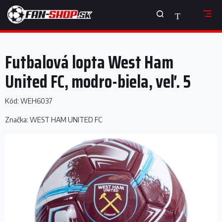
Prejsť
NÁKUPNÝ
na
obsah
KOŠÍK
Futbalová lopta West Ham
United FC, modro-biela, veľ. 5
Kód:
WEH6037
Značka:
WEST HAM UNITED FC