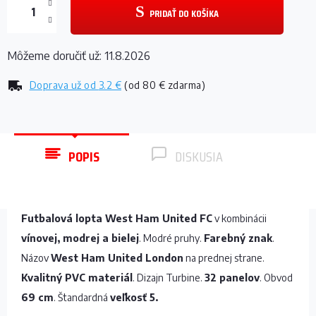
PRIDAŤ DO KOŠÍKA
Môžeme doručiť už:
11.8.2026
Doprava už od
3.2 €
(od 80 € zdarma)
POPIS
DISKUSIA
Futbalová lopta West Ham United FC
v kombinácii
vínovej, modrej a bielej
. Modré pruhy.
Farebný znak
.
Názov
West Ham United London
na prednej strane.
Kvalitný PVC materiál
. Dizajn Turbine.
32 panelov
. Obvod
69 cm
. Štandardná
veľkosť 5.