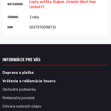
Lopty, potítka, štulpne, chrániče West Ham
KATEGÓRIA
:
United FC
ZÁRUKA
:
2 roky
EAN
:
5037970098725
Z
á
p
INFORMÁCIE PRE VÁS
ä
t
i
Doprava a platba
e
Vrátenie a reklamácie tovaru
Obchodné podmienky
Reklamačný poriadok
Ochrana osobných údajov