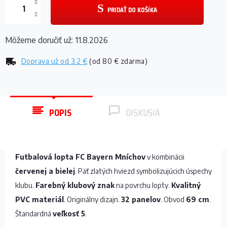
PRIDAŤ DO KOŠÍKA
Môžeme doručiť už:
11.8.2026
Doprava už od
3.2 €
(od 80 € zdarma)
POPIS
DISKUSIA
Futbalová lopta FC Bayern Mníchov
v kombinácii
červenej a bielej
. Päť zlatých hviezd symbolizujúcich úspechy
klubu.
Farebný klubový znak
na povrchu lopty.
Kvalitný
PVC materiál
. Originálny dizajn.
32 panelov
. Obvod
69 cm
.
Štandardná
veľkosť 5
.