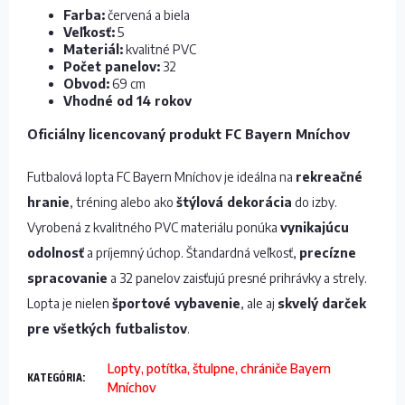
Farba:
červená a biela
Veľkosť:
5
Materiál:
kvalitné PVC
Počet panelov:
32
Obvod:
69 cm
Vhodné od 14 rokov
Oficiálny licencovaný produkt FC Bayern Mníchov
Futbalová lopta FC Bayern Mníchov je ideálna na
rekreačné
hranie
, tréning alebo ako
štýlová dekorácia
do izby.
Vyrobená z kvalitného PVC materiálu ponúka
vynikajúcu
odolnosť
a príjemný úchop. Štandardná veľkosť,
precízne
spracovanie
a 32 panelov zaisťujú presné prihrávky a strely.
Lopta je nielen
športové vybavenie
, ale aj
skvelý darček
pre všetkých futbalistov
.
Lopty, potítka, štulpne, chrániče Bayern
KATEGÓRIA
:
Mníchov