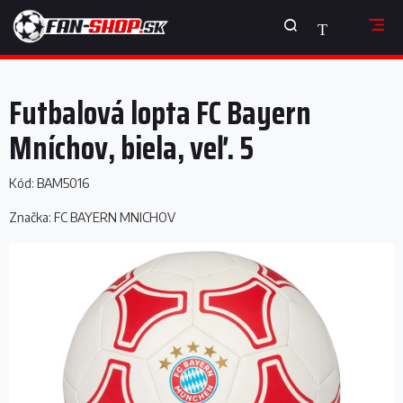
Prejsť
NÁKUPNÝ
na
obsah
KOŠÍK
Futbalová lopta FC Bayern
Mníchov, biela, veľ. 5
Kód:
BAM5016
Značka:
FC BAYERN MNICHOV