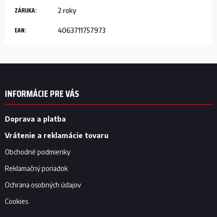
ZÁRUKA
:
2 roky
EAN
:
4063711757973
Z
á
p
INFORMÁCIE PRE VÁS
ä
t
i
Doprava a platba
e
Vrátenie a reklamácie tovaru
Obchodné podmienky
Reklamačný poriadok
Ochrana osobných údajov
Cookies