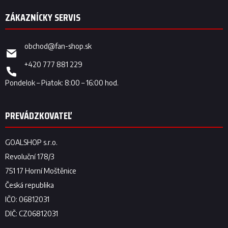
obchod
@
fan-shop.sk
+420 777 881 229