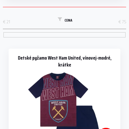
CENA
€
21
€
75
V
ý
p
Detské pyžamo West Ham United, vínovej-modré,
i
krátke
s
p
r
o
d
u
k
t
o
v