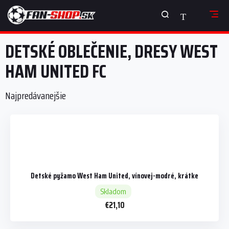
Prejsť
NÁKUPNÝ
na
obsah
KOŠÍK
DETSKÉ OBLEČENIE, DRESY WEST
HAM UNITED FC
Najpredávanejšie
Detské pyžamo West Ham United, vínovej-modré, krátke
Skladom
€21,10