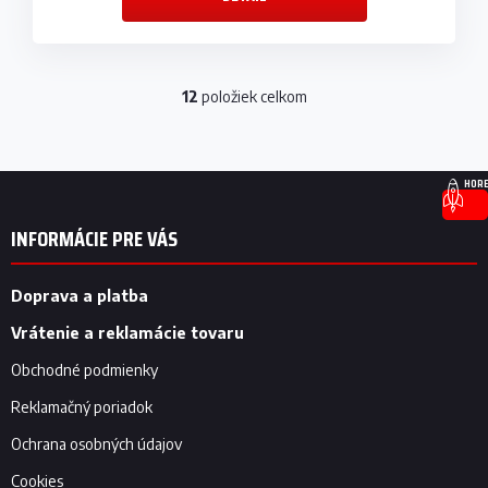
12
položiek celkom
O
v
l
á
Z
d
HORE
á
a
p
c
INFORMÁCIE PRE VÁS
i
ä
e
t
p
i
Doprava a platba
r
e
v
Vrátenie a reklamácie tovaru
k
y
Obchodné podmienky
v
Reklamačný poriadok
ý
p
Ochrana osobných údajov
i
s
Cookies