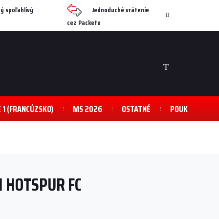
ý spoľahlivý
Jednoduché vrátenie
cez Packetu
NÁKUPNÝ
KOŠÍK
E 1 (FRANCÚZSKO)
MS 2026
OSTATNÉ
POUKAZY
M HOTSPUR FC