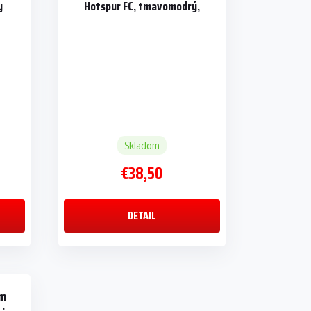
y
Hotspur FC, tmavomodrý,
fleecový
Skladom
€38,50
DETAIL
am