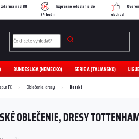
 zdarma nad 80
Expresné odoslanie do
Overen
24 hodín
obchod
)
BUNDESLIGA (NEMECKO)
SERIE A (TALIANSKO)
LIGU
spur FC
Oblečenie, dresy
Detské
SKÉ OBLEČENIE, DRESY TOTTENHA