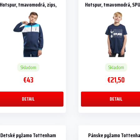
Hotspur, tmavomodrá, zips,
Hotspur, tmavomodrá, SP
kapucňa
bavlna
Skladom
Skladom
€43
€21,50
DETAIL
DETAIL
Detské pyžamo Tottenham
Pánske pyžamo Tottenh