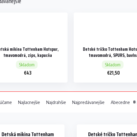
dávanejšie
etská mikina Tottenham Hotspur,
Detské tričko Tottenham Hots
tmavomodrá, zips, kapucňa
tmavomodrá, SPURS, bavln
Skladom
Skladom
€43
€21,50
8
účame
Najlacnejšie
Najdrahšie
Najpredávanejšie
Abecedne
Detská mikina Tottenham
Detské tričko Tottenha