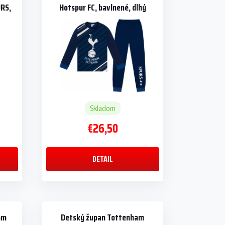
URS,
Hotspur FC, bavlnené, dlhý
rukáv
Skladom
€26,50
DETAIL
am
Detský župan Tottenham