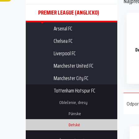
Najpre
a
n
PREMIER LEAGUE (ANGLICKO)
e
l
Arsenal FC
Chelsea FC
D
Liverpool FC
Manchester United FC
Manchester City FC
Tottenham Hotspur FC
R
a
Oblečenie, dresy
Odpor
d
Pánske
e
V
n
Detské
ý
i
p
e