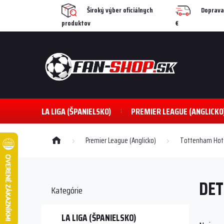
Prejsť
Široký výber oficiálnych
Doprava
na
produktov
€
obsah
LA LIGA (ŠPANIELSKO)
PREMIER LEAGUE (ANGLICKO
Domov
Premier League (Anglicko)
Tottenham Hot
B
o
DET
č
Preskočiť
Kategórie
kategórie
n
ý
p
LA LIGA (ŠPANIELSKO)