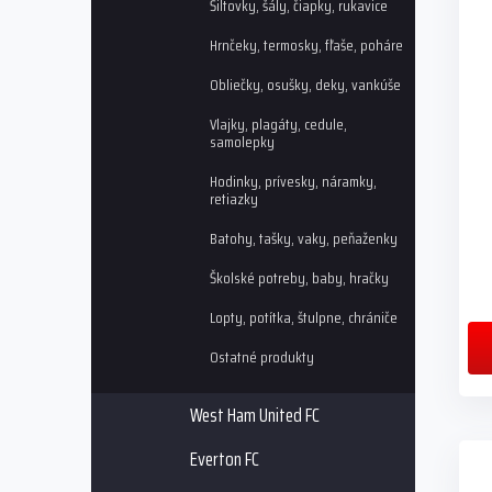
Šiltovky, šály, čiapky, rukavice
i
p
s
r
Hrnčeky, termosky, fľaše, poháre
p
o
r
d
Obliečky, osušky, deky, vankúše
o
u
Vlajky, plagáty, cedule,
d
k
samolepky
u
t
k
o
Hodinky, prívesky, náramky,
retiazky
t
v
o
Batohy, tašky, vaky, peňaženky
v
Školské potreby, baby, hračky
Lopty, potítka, štulpne, chrániče
Ostatné produkty
West Ham United FC
Everton FC