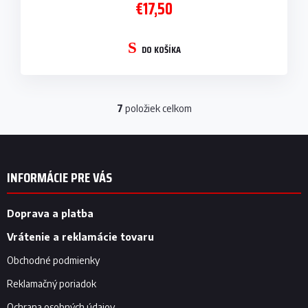
€17,50
DO KOŠÍKA
7
položiek celkom
O
v
l
Z
á
á
d
p
INFORMÁCIE PRE VÁS
a
ä
c
t
i
i
Doprava a platba
e
e
p
Vrátenie a reklamácie tovaru
r
v
Obchodné podmienky
k
y
Reklamačný poriadok
v
Ochrana osobných údajov