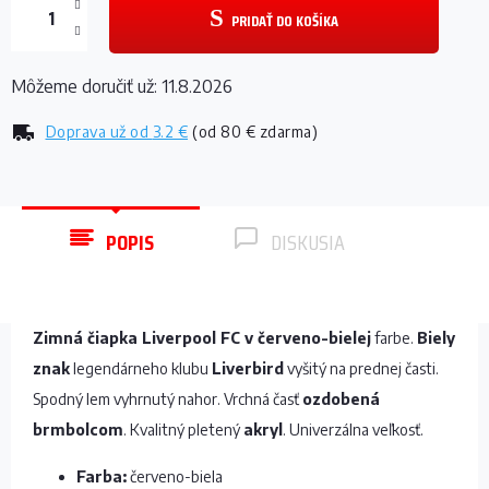
PRIDAŤ DO KOŠÍKA
Môžeme doručiť už:
11.8.2026
Doprava už od
3.2 €
(od 80 € zdarma)
POPIS
DISKUSIA
Zimná čiapka Liverpool FC v červeno-bielej
farbe.
Biely
znak
legendárneho klubu
Liverbird
vyšitý na prednej časti.
Spodný lem vyhrnutý nahor. Vrchná časť
ozdobená
brmbolcom
. Kvalitný pletený
akryl
. Univerzálna veľkosť.
Farba:
červeno-biela