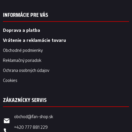
á
p
INFORMÁCIE PRE VÁS
ä
t
i
Doprava a platba
e
Vrátenie a reklamácie tovaru
Obchodné podmienky
Reklamačný poriadok
Ochrana osobných údajov
Cookies
obchod
@
fan-shop.sk
+420 777 881 229