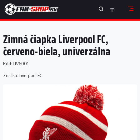
Prejsť
NÁKUPNÝ
na
obsah
KOŠÍK
Zimná čiapka Liverpool FC,
červeno-biela, univerzálna
Kód:
LIV6001
Značka:
Liverpool FC