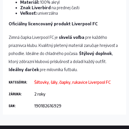
Materiál:
100% akryl
Znak Liverbird
na prednej časti
Veľkosť:
univerzálna
Oficiálny licencovaný produkt Liverpool FC
Zimná čiapka Liverpool FC je
skvelá voľba
pre každého
priaznivca klubu. Kvalitný pletený materiál zaručuje hrejivosť a
pohodlie. Ideálne do chladného počasia.
Štýlový doplnok
,
ktorý zdôrazní klubovú príslušnosť a doladí každý outfit.
Ideálny darček
pre milovníka futbalu.
KATEGÓRIA
:
Šiltovky, šály, čiapky, rukavice Liverpool FC
ZÁRUKA
:
2 roky
EAN
:
190182616929
Z