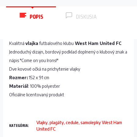
POPIS
DISKUSIA
Kvalitná
vlajka
futbalového klubu
West Ham United
FC
Jednoduchý dizajn, bordový podklad doplnený o klubový znak a
nápis "Come on you Irons!"
Dve kovové očká na prichytenie vlajky
Rozmer:
152 x 91 cm
Materiál
: 100% polyester
Oficiálne licentovaný produkt
Vlajky, plagáty, cedule, samolepky West Ham
KATEGÓRIA
:
United FC