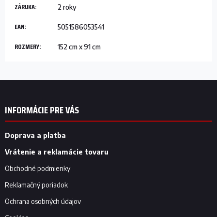
ZÁRUKA
:
2 roky
EAN
:
5051586053541
ROZMERY
:
152 cm x 91 cm
Z
á
p
INFORMÁCIE PRE VÁS
ä
t
i
Doprava a platba
e
Vrátenie a reklamácie tovaru
Obchodné podmienky
Reklamačný poriadok
Ochrana osobných údajov