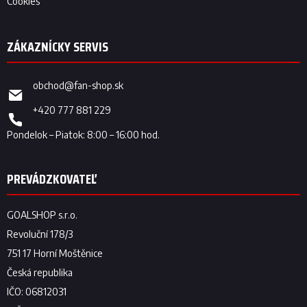
Cookies
obchod
@
fan-shop.sk
+420 777 881 229