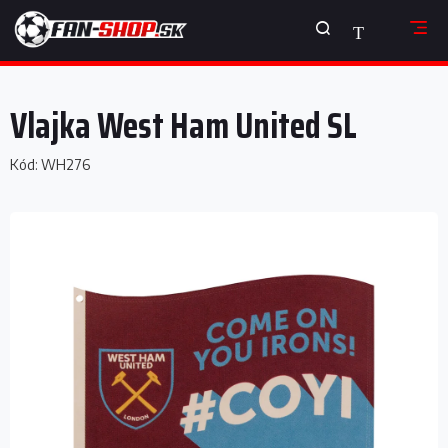
Prejsť
NÁKUPNÝ
na
obsah
KOŠÍK
Vlajka West Ham United SL
Kód:
WH276