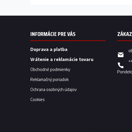
Z
á
p
INFORMÁCIE PRE VÁS
ä
t
i
Doprava a platba
o
e
Vrátenie a reklamácie tovaru
+
Obchodné podmienky
Reklamačný poriadok
Ochrana osobných údajov
Cookies