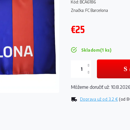
Kód:
BCA6186
Značka:
FC Barcelona
€25
Jednotková
cena:
Skladom
(1 ks)
Môžeme doručiť už:
10.8.202
Doprava už od
3.2 €
(od 8