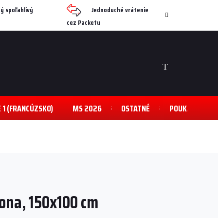
ý spoľahlivý
Jednoduché vrátenie
cez Packetu
NÁKUPNÝ
KOŠÍK
E 1 (FRANCÚZSKO)
MS 2026
OSTATNÉ
POUKAZY
lona, 150x100 cm