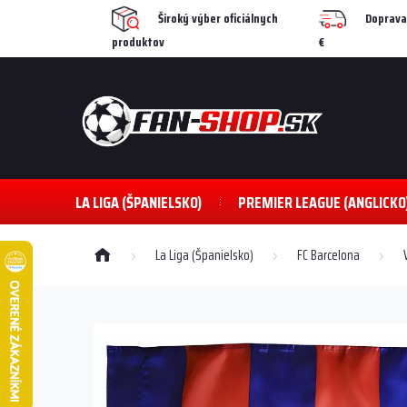
Prejsť
Široký výber oficiálnych
Doprava
na
produktov
€
obsah
LA LIGA (ŠPANIELSKO)
PREMIER LEAGUE (ANGLICKO
Domov
La Liga (Španielsko)
FC Barcelona