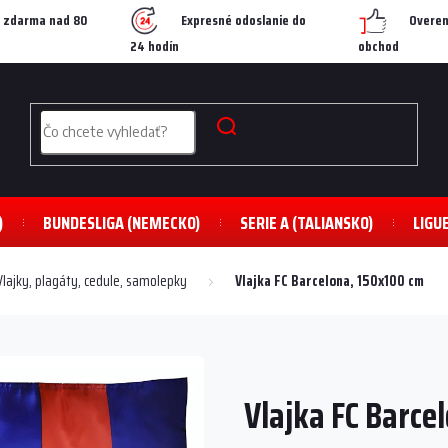
 zdarma nad 80
Expresné odoslanie do
Overen
24 hodín
obchod
)
BUNDESLIGA (NEMECKO)
SERIE A (TALIANSKO)
LIGU
Vlajky, plagáty, cedule, samolepky
Vlajka FC Barcelona, 150x100 cm
Vlajka FC Barce