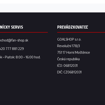
bchod
@
fan-shop.sk
420 777 881 229