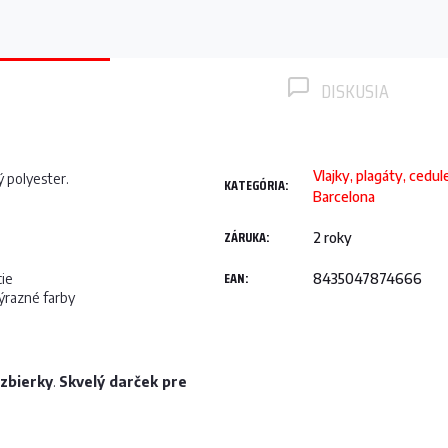
DISKUSIA
Vlajky, plagáty, cedu
ý polyester.
KATEGÓRIA
:
Barcelona
ZÁRUKA
:
2 roky
EAN
:
ie
8435047874666
ýrazné farby
 zbierky
.
Skvelý darček pre