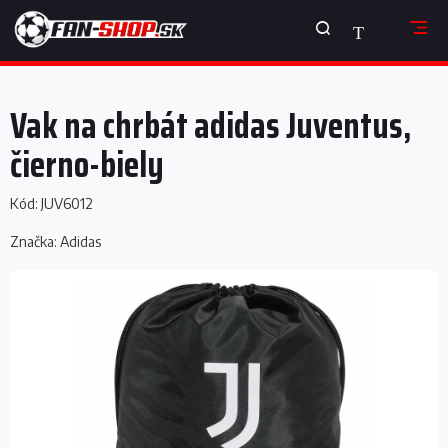
Prejsť
NÁKUPNÝ
na
obsah
KOŠÍK
Vak na chrbát adidas Juventus,
čierno-biely
Kód:
JUV6012
Značka:
Adidas