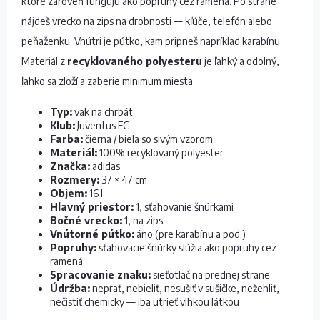
ktoré zároveň fungujú ako popruhy cez ramená. Po strane
nájdeš vrecko na zips na drobnosti — kľúče, telefón alebo
peňaženku. Vnútri je pútko, kam pripneš napríklad karabínu.
Materiál z
recyklovaného polyesteru
je ľahký a odolný,
ľahko sa zloží a zaberie minimum miesta.
Typ:
vak na chrbát
Klub:
Juventus FC
Farba:
čierna / biela so sivým vzorom
Materiál:
100% recyklovaný polyester
Značka:
adidas
Rozmery:
37 × 47 cm
Objem:
16 l
Hlavný priestor:
1, sťahovanie šnúrkami
Bočné vrecko:
1, na zips
Vnútorné pútko:
áno (pre karabínu a pod.)
Popruhy:
sťahovacie šnúrky slúžia ako popruhy cez
ramená
Spracovanie znaku:
sieťotlač na prednej strane
Údržba:
neprať, nebieliť, nesušiť v sušičke, nežehliť,
nečistiť chemicky — iba utrieť vlhkou látkou