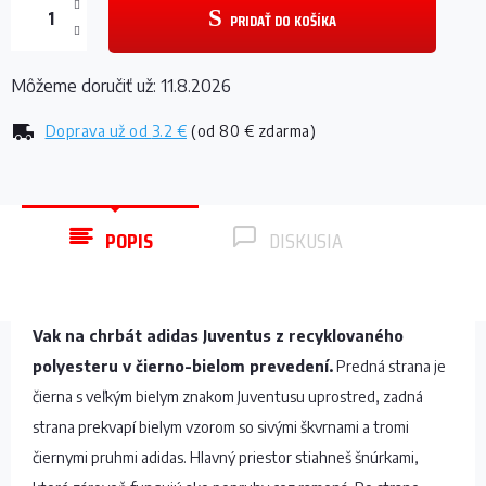
PRIDAŤ DO KOŠÍKA
Môžeme doručiť už:
11.8.2026
Doprava už od
3.2 €
(od 80 € zdarma)
POPIS
DISKUSIA
Vak na chrbát adidas Juventus z recyklovaného
polyesteru v čierno-bielom prevedení.
Predná strana je
čierna s veľkým bielym znakom Juventusu uprostred, zadná
strana prekvapí bielym vzorom so sivými škvrnami a tromi
čiernymi pruhmi adidas. Hlavný priestor stiahneš šnúrkami,