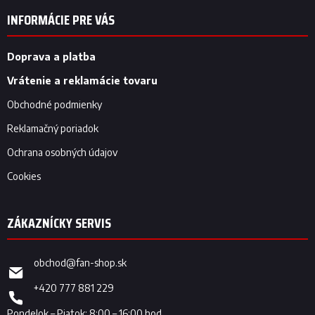
p
INFORMÁCIE PRE VÁS
ä
t
i
Doprava a platba
e
Vrátenie a reklamácie tovaru
Obchodné podmienky
Reklamačný poriadok
Ochrana osobných údajov
Cookies
obchod
@
fan-shop.sk
+420 777 881 229