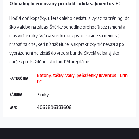
Oficiálny licencovaný produkt adidas, Juventus FC
Hoď si doň kopačky, uterák alebo desiatu a vyraz na tréning, do
školy alebo na zápas. Šnúrky pohodlne prehodíš cez ramená a
máš voľné ruky. Vďaka vrecku na zips po strane sa nemusíš
hrabať na dne, keď hľadáš kľúče. Vak prakticky nič neváži a po
vyprázdnení ho zložíš do vrecka bundy. Skvelá voľba aj ako
darček pre každého, kto fandí Starej dáme.
Batohy, tašky, vaky, peňaženky Juventus Turín
KATEGÓRIA
:
FC
ZÁRUKA
:
2 roky
EAN
:
4067896383606
Z
á