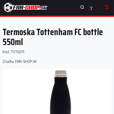
Prejsť
NÁKUPNÝ
na
obsah
KOŠÍK
Termoska Tottenham FC bottle
550ml
Kód:
TOT6011
Značka:
FAN-SHOP.SK