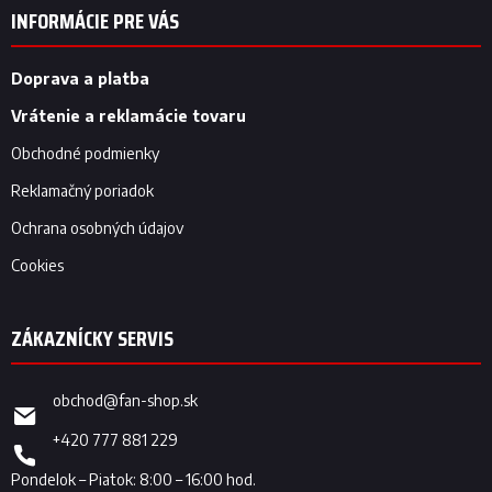
p
INFORMÁCIE PRE VÁS
ä
t
i
Doprava a platba
e
Vrátenie a reklamácie tovaru
Obchodné podmienky
Reklamačný poriadok
Ochrana osobných údajov
Cookies
obchod
@
fan-shop.sk
+420 777 881 229