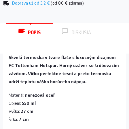
Doprava už od
3.2 €
(od 80 € zdarma)
POPIS
DISKUSIA
Skvelá termoska v tvare fľaše s luxusným dizajnom
FC Tottenham Hotspur. Horný uzáver so šróbovacím
závitom. Víčko perfektne tesní a preto termoska
udrží teplotu vášho horúceho nápoja.
Materiál:
nerezová oceľ
Objem:
550 ml
Výška:
27 cm
Šírka:
7 cm