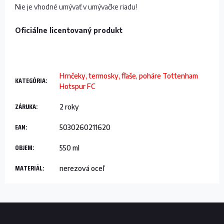
Nie je vhodné umývať v umývačke riadu!
Oficiálne licentovaný produkt
Hrnčeky, termosky, fľaše, poháre Tottenham
KATEGÓRIA
:
Hotspur FC
ZÁRUKA
:
2 roky
EAN
:
5030260211620
OBJEM
:
550 ml
MATERIÁL
:
nerezová oceľ
Z
á