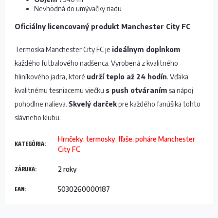
Nevhodná do umývačky riadu
Oficiálny licencovaný produkt Manchester City FC
Termoska Manchester City FC je
ideálnym doplnkom
každého futbalového nadšenca. Vyrobená z kvalitného
hliníkového jadra, ktoré
udrží teplo až 24 hodín
. Vďaka
kvalitnému tesniacemu viečku
s push otváraním
sa nápoj
pohodlne nalieva.
Skvelý darček
pre každého fanúšika tohto
slávneho klubu.
Hrnčeky, termosky, fľaše, poháre Manchester
KATEGÓRIA
:
City FC
ZÁRUKA
:
2 roky
EAN
:
5030260000187