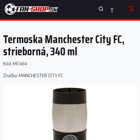
Prejsť
NÁKUPNÝ
na
obsah
KOŠÍK
Termoska Manchester City FC,
strieborná, 340 ml
Kód:
MC464
Značka:
MANCHESTER CITY FC