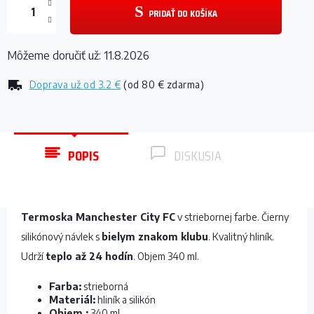
PRIDAŤ DO KOŠÍKA
Môžeme doručiť už:
11.8.2026
Doprava už od
3.2 €
(od 80 € zdarma)
POPIS
DISKUSIA
Termoska Manchester City FC
v striebornej farbe. Čierny
silikónový návlek s
bielym znakom klubu
. Kvalitný hliník.
Udrží
teplo až 24 hodín
. Objem 340 ml.
Farba:
strieborná
Materiál:
hliník a silikón
Objem :
340 ml