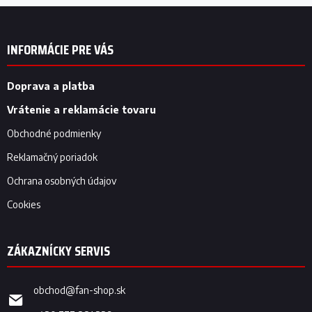
Z
á
p
INFORMÁCIE PRE VÁS
ä
t
i
Doprava a platba
e
Vrátenie a reklamácie tovaru
Obchodné podmienky
Reklamačný poriadok
Ochrana osobných údajov
Cookies
obchod
@
fan-shop.sk