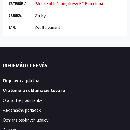
KATEGÓRIA
:
Pánske oblečenie, dresy FC Barcelona
ZÁRUKA
:
2 roky
EAN
:
Zvoľte variant
Z
á
p
INFORMÁCIE PRE VÁS
ä
t
i
Doprava a platba
e
Vrátenie a reklamácie tovaru
Obchodné podmienky
Reklamačný poriadok
Ochrana osobných údajov
Cookies