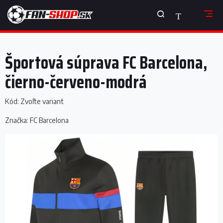
Prejsť
NÁKUPNÝ
na
obsah
KOŠÍK
Športová súprava FC Barcelona, ​​
čierno-červeno-modrá
Kód:
Zvoľte variant
Značka:
FC Barcelona