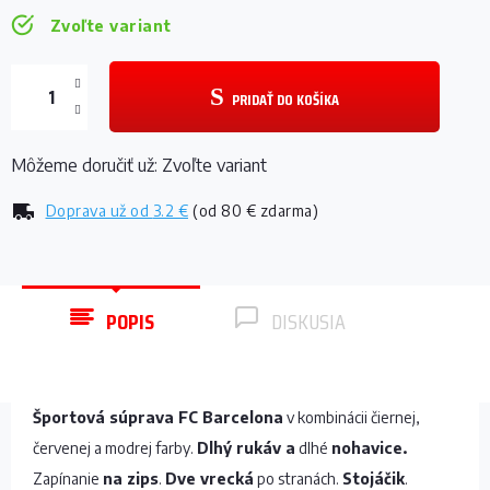
Zvoľte variant
PRIDAŤ DO KOŠÍKA
Môžeme doručiť už:
Zvoľte variant
Doprava už od
3.2 €
(od 80 € zdarma)
POPIS
DISKUSIA
Športová súprava FC Barcelona
v kombinácii čiernej,
červenej a modrej farby.
Dlhý rukáv a
dlhé
nohavice.
Zapínanie
na zips
.
Dve vrecká
po stranách.
Stojáčik
.