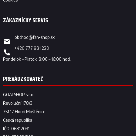
obchod
@
fan-shop.sk
+420 777 881 229