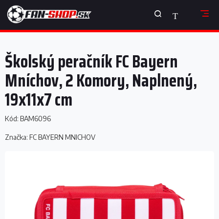
Prejsť
NÁKUPNÝ
na
obsah
KOŠÍK
Školský peračník FC Bayern
Mníchov, 2 Komory, Naplnený,
19x11x7 cm
Kód:
BAM6096
Značka:
FC BAYERN MNICHOV