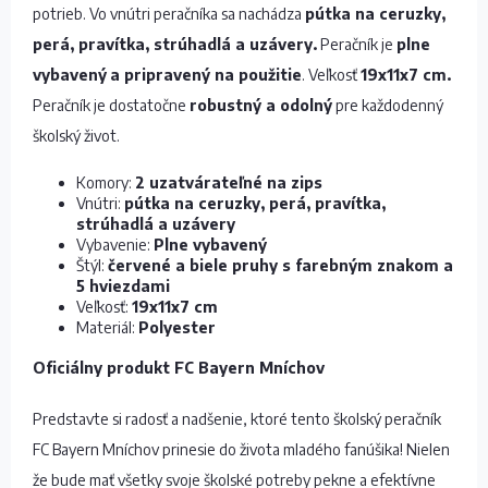
potrieb. Vo vnútri peračníka sa nachádza
pútka na ceruzky,
perá, pravítka, strúhadlá a uzávery.
Peračník je
plne
vybavený
a pripravený na použitie
. Veľkosť
19x11x7 cm.
Peračník je dostatočne
robustný a odolný
pre každodenný
školský život.
Komory:
2 uzatvárateľné na zips
Vnútri:
pútka na ceruzky, perá, pravítka,
strúhadlá a uzávery
Vybavenie:
Plne vybavený
Štýl:
červené a biele pruhy s farebným znakom a
5 hviezdami
Veľkosť:
19x11x7 cm
Materiál:
Polyester
Oficiálny produkt FC Bayern Mníchov
Predstavte si radosť a nadšenie, ktoré tento školský peračník
FC Bayern Mníchov prinesie do života mladého fanúšika! Nielen
že bude mať všetky svoje školské potreby pekne a efektívne