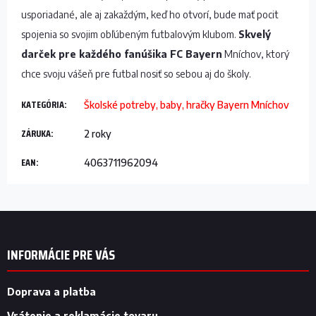
usporiadané, ale aj zakaždým, keď ho otvorí, bude mať pocit
spojenia so svojim obľúbeným futbalovým klubom.
Skvelý
darček pre každého fanúšika FC Bayern
Mníchov, ktorý
chce svoju vášeň pre futbal nosiť so sebou aj do školy.
KATEGÓRIA
:
Školské potreby, baby, hračky Bayern Mníchov
ZÁRUKA
:
2 roky
EAN
:
4063711962094
Z
á
p
INFORMÁCIE PRE VÁS
ä
t
i
Doprava a platba
e
Vrátenie a reklamácie tovaru