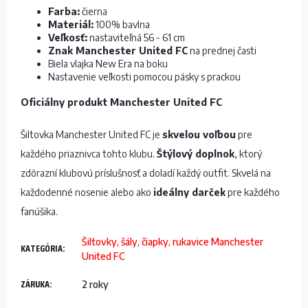
Farba:
čierna
Materiál:
100% bavlna
Veľkosť:
nastaviteľná 56 - 61 cm
Znak Manchester United FC
na prednej časti
Biela vlajka New Era na boku
Nastavenie veľkosti pomocou pásky s prackou
Oficiálny produkt Manchester United FC
Šiltovka Manchester United FC je
skvelou voľbou
pre
každého priaznivca tohto klubu.
Štýlový doplnok
, ktorý
zdôrazní klubovú príslušnosť a doladí každý outfit. Skvelá na
každodenné nosenie alebo ako
ideálny darček
pre každého
fanúšika.
Šiltovky, šály, čiapky, rukavice Manchester
KATEGÓRIA
:
United FC
ZÁRUKA
:
2 roky