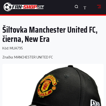
Prejsť
NÁKUPNÝ
na
obsah
KOŠÍK
Šiltovka Manchester United FC,
čierna, New Era
Kód:
MUA795
Značka:
MANCHESTER UNITED FC