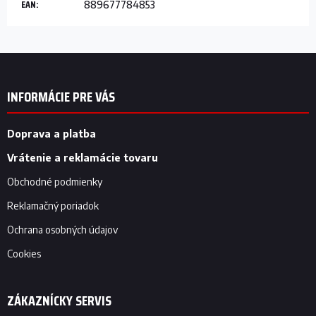
EAN
:
889677784853
Z
á
p
INFORMÁCIE PRE VÁS
ä
t
i
Doprava a platba
e
Vrátenie a reklamácie tovaru
Obchodné podmienky
Reklamačný poriadok
Ochrana osobných údajov
Cookies