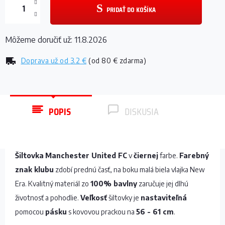
PRIDAŤ DO KOŠÍKA
Môžeme doručiť už:
11.8.2026
Doprava už od
3.2 €
(od 80 € zdarma)
POPIS
DISKUSIA
Šiltovka
Manchester United FC
v
čiernej
farbe.
Farebný
z
nak klubu
zdobí prednú časť, na boku malá biela vlajka New
Era. Kvalitný materiál zo
100% bavlny
zaručuje jej dlhú
životnosť a pohodlie.
Veľkosť
šiltovky je
nastaviteľná
pomocou
pásku
s kovovou prackou na
56 - 61 cm
.