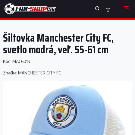
Prejsť
NÁKUPNÝ
na
obsah
KOŠÍK
Šiltovka Manchester City FC,
svetlo modrá, veľ. 55-61 cm
Kód:
MAC6019
Značka:
MANCHESTER CITY FC