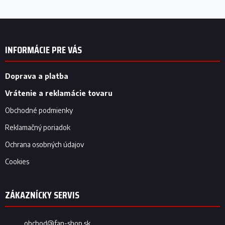
Z
á
p
INFORMÁCIE PRE VÁS
ä
t
i
Doprava a platba
e
Vrátenie a reklamácie tovaru
Obchodné podmienky
Reklamačný poriadok
Ochrana osobných údajov
Cookies
obchod
@
fan-shop.sk