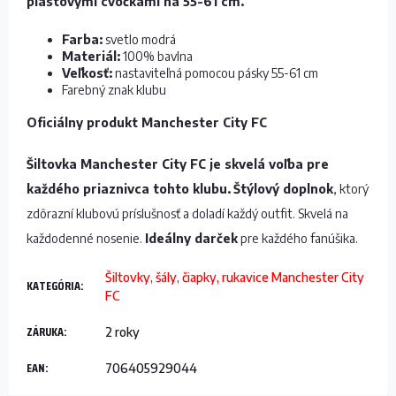
plastovými cvočkami na 55-61 cm.
Farba:
svetlo modrá
Materiál:
100% bavlna
Veľkosť:
nastaviteľná pomocou pásky 55-61 cm
Farebný znak klubu
Oficiálny produkt Manchester City FC
Šiltovka Manchester City FC je skvelá voľba pre
každého priaznivca tohto klubu.
Štýlový doplnok
, ktorý
zdôrazní klubovú príslušnosť a doladí každý outfit. Skvelá na
každodenné nosenie.
Ideálny darček
pre každého fanúšika.
Šiltovky, šály, čiapky, rukavice Manchester City
KATEGÓRIA
:
FC
ZÁRUKA
:
2 roky
EAN
:
706405929044