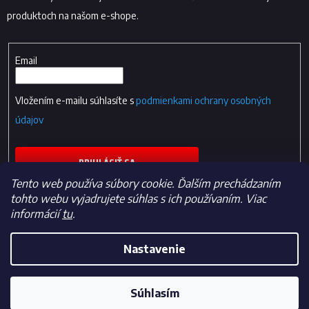
produktoch na našom e-shope.
Email
Vložením e-mailu súhlasíte s
podmienkami ochrany osobných
údajov
PRIHLÁSIŤ SA
Tento web používa súbory cookie. Ďalším prechádzaním
tohto webu vyjadrujete súhlas s ich používaním. Viac
informácií
tu
.
Nastavenie
Vytvoril Shoptet
Súhlasím
Copyright 2026
Fan-shop.sk
. Všetky práva vyhradené.