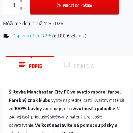
PRIDAŤ DO KOŠÍKA
Môžeme doručiť už:
11.8.2026
Doprava už od
3.2 €
(od 80 € zdarma)
POPIS
DISKUSIA
Šiltovka Manchester City FC vo svetlo modrej farbe.
Farebný znak klubu
vyšitý na prednej časti. Kvalitný materiál
zo
100% bavlny
zaručuje jej dlhú
životnosť
a
pohodlie
. V
zadnej časti priedušný sieťovaný materiál pre lepšie
odvetrávanie.
Veľkosť
nastaviteľná pomocou pásky s