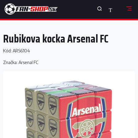
Prejsť
NÁKUPNÝ
na
obsah
KOŠÍK
Rubikova kocka Arsenal FC
Kód:
ARS6104
Značka:
Arsenal FC