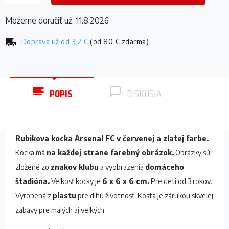
Môžeme doručiť už:
11.8.2026
Doprava už od
3.2 €
(od 80 € zdarma)
POPIS
DISKUSIA
Rubikova kocka Arsenal FC v červenej a zlatej farbe.
Kocka má
na každej strane farebný obrázok.
Obrázky sú
zložené zo
znakov klubu
a vyobrazenia
domáceho
štadióna.
Veľkosť kocky je
6 x 6 x 6 cm.
Pre deti od 3 rokov.
Vyrobená z
plastu
pre dlhú životnosť. Kosta je zárukou skvelej
zábavy pre malých aj veľkých.