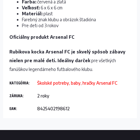
Farba:
červená a zlatá
Veľkosť:
6 x 6 x 6 cm
Materiál:
plast
Farebný znak klubu a obrázok štadióna
Pre deti od 3 rokov
Oficiálny produkt Arsenal FC
Rubikova kocka Arsenal FC je skvelý spôsob zábavy
nielen pre malé deti. Ideálny darček
pre všetkých
fanúšikov legendárneho futbalového klubu.
KATEGÓRIA
:
Školské potreby, baby, hračky Arsenal FC
ZÁRUKA
:
2 roky
EAN
:
8425402198612
Z