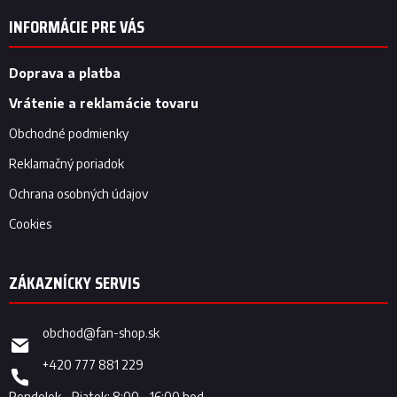
á
p
INFORMÁCIE PRE VÁS
ä
t
i
Doprava a platba
e
Vrátenie a reklamácie tovaru
Obchodné podmienky
Reklamačný poriadok
Ochrana osobných údajov
Cookies
obchod
@
fan-shop.sk
+420 777 881 229