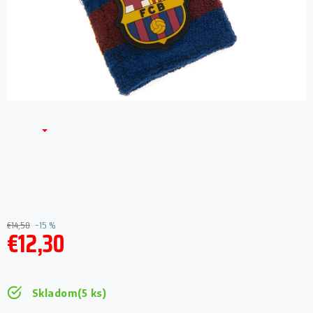
€14,50
–15 %
€12,30
Jednotková
cena:
Skladom
(5 ks)