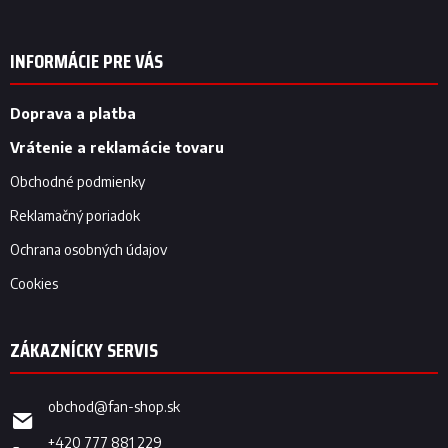
Z
á
p
INFORMÁCIE PRE VÁS
ä
t
i
Doprava a platba
e
Vrátenie a reklamácie tovaru
Obchodné podmienky
Reklamačný poriadok
Ochrana osobných údajov
Cookies
obchod
@
fan-shop.sk
+420 777 881 229