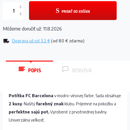
PRIDAŤ DO KOŠÍKA
Môžeme doručiť už:
11.8.2026
Doprava už od
3.2 €
(od 80 € zdarma)
POPIS
DISKUSIA
Potítka FC Barcelona
v modro-vínovej farbe. Sada obsahuje
2 kusy
. Našitý
farebný znak
klubu. Príjemné na pokožku a
perfektne sajú pot.
Vyrobené z prvotriednej bavlny.
Univerzálna veľkosť.