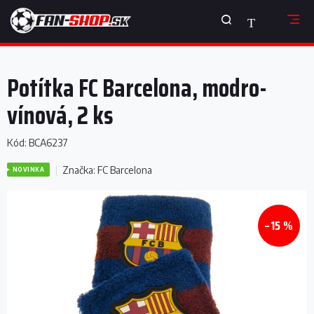
Prejsť
NÁKUPNÝ
na
obsah
KOŠÍK
Potítka FC Barcelona, ​​modro-
vínová, 2 ks
Kód:
BCA6237
Značka:
FC Barcelona
NOVINKA
–15 %