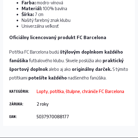
Farba:
modro-vínová
Materiál:
100% bavlna
Šírka:
7 cm
Našitý farebný znak klubu
Univerzálna veľkosť
Oficiálny licencovaný produkt FC Barcelona
Potítka FC Barcelona budú
štýlovým doplnkom každého
fanúšika
futbalového klubu. Skvele poslúžia ako
praktický
športový doplnok
alebo aj ako
originálny darček.
S týmito
potítkami
potešíte každého
nadšeného fanúšika.
KATEGÓRIA
:
Lopty, potítka, štulpne, chrániče FC Barcelona
ZÁRUKA
:
2 roky
EAN
:
5037970088177