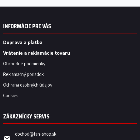
Z
á
p
INFORMÁCIE PRE VÁS
ä
t
i
Doprava a platba
e
Vrátenie a reklamácie tovaru
Obchodné podmienky
Reklamačný poriadok
Ochrana osobných údajov
Cookies
obchod
@
fan-shop.sk