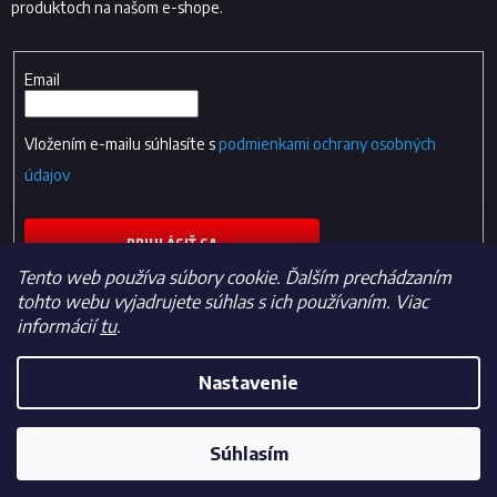
produktoch na našom e-shope.
Email
Vložením e-mailu súhlasíte s
podmienkami ochrany osobných
údajov
PRIHLÁSIŤ SA
Tento web používa súbory cookie. Ďalším prechádzaním
tohto webu vyjadrujete súhlas s ich používaním. Viac
informácií
tu
.
Nastavenie
Vytvoril Shoptet
Súhlasím
Copyright 2026
Fan-shop.sk
. Všetky práva vyhradené.