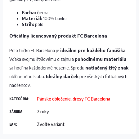
Farba:
čierna
Materiál:
100% bavlna
Strih:
polo
Oficiálny licencovaný produkt FC Barcelona
Polo tričko FC Barcelona je
ideálne pre každého fanúšika
.
Vďaka svojmu štýlovému dizajnu a
pohodlnému materiálu
sa hodí na každodenné nosenie. Spredu
natlačený žltý znak
obľúbeného klubu.
Ideálny darček
pre všetkých futbalových
nadšencov.
KATEGÓRIA
:
Pánske oblečenie, dresy FC Barcelona
ZÁRUKA
:
2 roky
EAN
:
Zvoľte variant