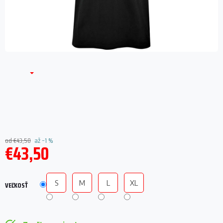
od €43,50
až –1 %
€43,50
Jednotková
cena:
S
M
L
XL
VEĽKOSŤ