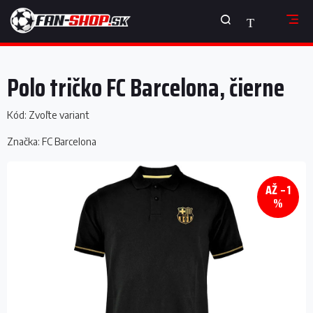
Prejsť
NÁKUPNÝ
na
obsah
KOŠÍK
Polo tričko FC Barcelona, ​​čierne
Kód:
Zvoľte variant
Značka:
FC Barcelona
AŽ –1
%