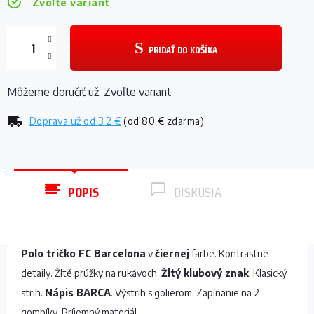
Zvoľte variant
PRIDAŤ DO KOŠÍKA
Môžeme doručiť už:
Zvoľte variant
Doprava už od
3.2 €
(od 80 € zdarma)
POPIS
DISKUSIA
Polo tričko FC Barcelona
v
čiernej
farbe. Kontrastné
detaily. Žlté prúžky na rukávoch.
Žltý klubový znak
. Klasický
strih.
Nápis BARCA
. Výstrih s golierom. Zapínanie na 2
gombíky. Príjemný materiál.