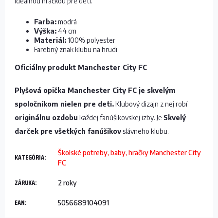
ideálnou hračkou pre deti.
Farba:
modrá
Výška:
44 cm
Materiál:
100% polyester
Farebný znak klubu na hrudi
Oficiálny produkt Manchester City FC
Plyšová opička Manchester City FC je skvelým
spoločníkom nielen pre deti.
Klubový dizajn z nej robí
originálnu ozdobu
každej fanúšikovskej izby. Je
Skvelý
darček pre všetkých fanúšikov
slávneho klubu.
Školské potreby, baby, hračky Manchester City
KATEGÓRIA
:
FC
ZÁRUKA
:
2 roky
EAN
:
5056689104091