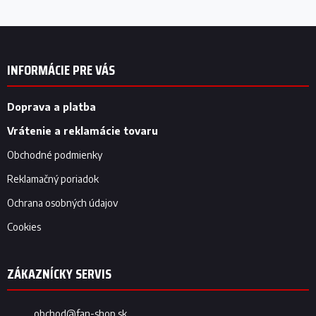
Z
á
p
INFORMÁCIE PRE VÁS
ä
t
i
Doprava a platba
e
Vrátenie a reklamácie tovaru
Obchodné podmienky
Reklamačný poriadok
Ochrana osobných údajov
Cookies
obchod
@
fan-shop.sk