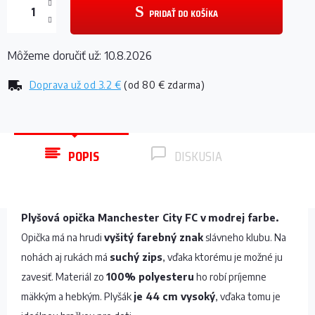
PRIDAŤ DO KOŠÍKA
Môžeme doručiť už:
10.8.2026
Doprava už od
3.2 €
(od 80 € zdarma)
POPIS
DISKUSIA
Plyšová opička Manchester City FC v
modrej farbe.
Opička má na hrudi
vyšitý farebný znak
slávneho klubu. Na
nohách aj rukách má
suchý zips
, vďaka ktorému je možné ju
zavesiť. Materiál zo
100% polyesteru
ho robí príjemne
mäkkým a hebkým. Plyšák
je 44 cm vysoký
, vďaka tomu je