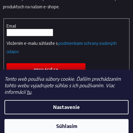
produktoch na našom e-shope.
Email
Vložením e-mailu súhlasíte s
podmienkami ochrany osobných
údajov
PRIHLÁSIŤ SA
Tento web používa súbory cookie. Ďalším prechádzaním
tohto webu vyjadrujete súhlas s ich používaním. Viac
informácií
tu
.
Nastavenie
Vytvoril Shoptet
Súhlasím
Copyright 2026
Fan-shop.sk
. Všetky práva vyhradené.