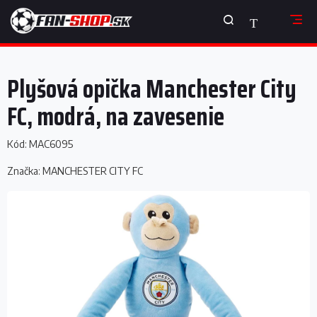
Prejsť
NÁKUPNÝ
na
obsah
KOŠÍK
Plyšová opička Manchester City
FC, modrá, na zavesenie
Kód:
MAC6095
Značka:
MANCHESTER CITY FC