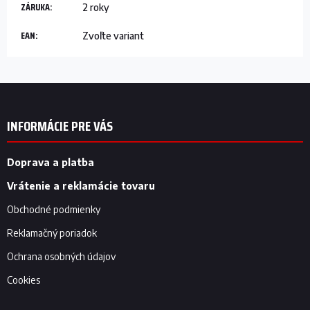
ZÁRUKA
:
2 roky
EAN
:
Zvoľte variant
Z
á
p
INFORMÁCIE PRE VÁS
ä
t
i
Doprava a platba
e
Vrátenie a reklamácie tovaru
Obchodné podmienky
Reklamačný poriadok
Ochrana osobných údajov
Cookies