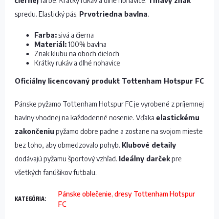
čiernej
farbe. Krátky rukáv a dlhé nohavice.
Tmavý znak
spredu. Elastický pás.
Prvotriedna bavlna
.
Farba:
sivá a čierna
Materiál:
100% bavlna
Znak klubu na oboch dieloch
Krátky rukáv a dlhé nohavice
Oficiálny licencovaný produkt Tottenham Hotspur FC
Pánske pyžamo Tottenham Hotspur FC je vyrobené z príjemnej
bavlny vhodnej na každodenné nosenie. Vďaka
elastickému
zakončeniu
pyžamo dobre padne a zostane na svojom mieste
bez toho, aby obmedzovalo pohyb.
Klubové detaily
dodávajú pyžamu športový vzhľad.
Ideálny darček
pre
všetkých fanúšikov futbalu.
Pánske oblečenie, dresy Tottenham Hotspur
KATEGÓRIA
:
FC