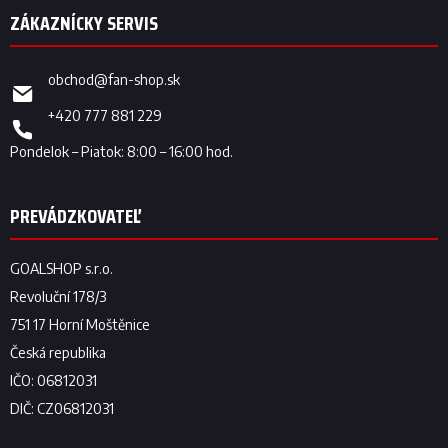
obchod
@
fan-shop.sk
+420 777 881 229