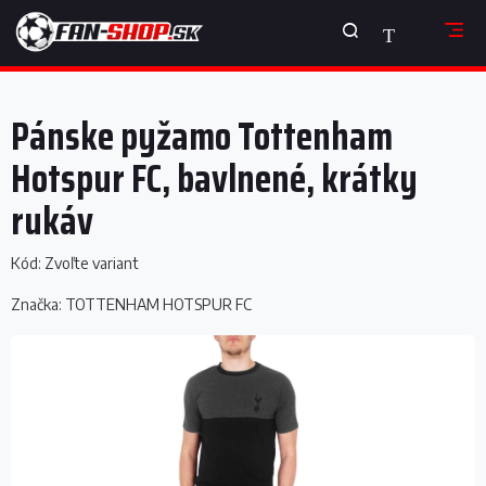
Prejsť
NÁKUPNÝ
na
obsah
KOŠÍK
Pánske pyžamo Tottenham
Hotspur FC, bavlnené, krátky
rukáv
Kód:
Zvoľte variant
Značka:
TOTTENHAM HOTSPUR FC