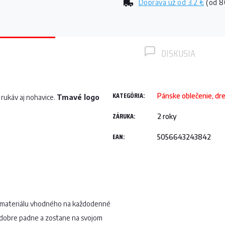
Doprava už od
3.2 €
(od 8
DISKUSIA
KATEGÓRIA
:
Pánske oblečenie, dr
 rukáv aj nohavice.
Tmavé logo
ZÁRUKA
:
2 roky
EAN
:
5056643243842
o materiálu vhodného na každodenné
obre padne a zostane na svojom