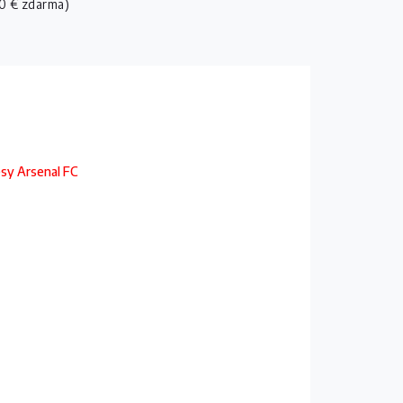
0 € zdarma)
esy Arsenal FC