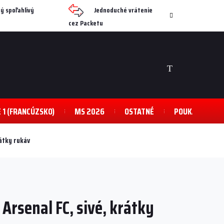
ý spoľahlivý
Jednoduché vrátenie
cez Packetu
NÁKUPNÝ
KOŠÍK
E 1 (FRANCÚZSKO)
MS 2026
OSTATNÉ
POUKAZY
átky rukáv
rsenal FC, sivé, krátky