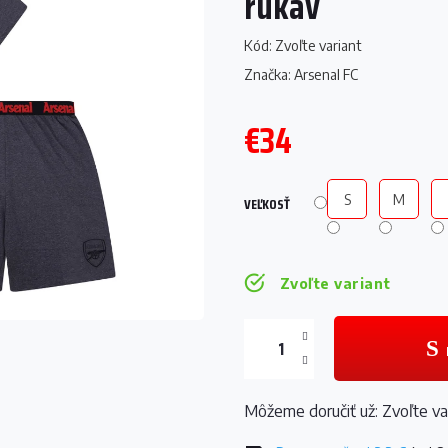
rukáv
Kód:
Zvoľte variant
Značka:
Arsenal FC
€34
Jednotková
cena:
S
M
VEĽKOSŤ
Zvoľte variant
Môžeme doručiť už:
Zvoľte va