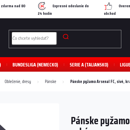
 zdarma nad 80
Expresné odoslanie do
Overen
24 hodín
obchod
)
BUNDESLIGA (NEMECKO)
SERIE A (TALIANSKO)
LIGU
Oblečenie, dresy
Pánske
Pánske pyžamo Arsenal FC, sivé, kr
Pánske pyžamo A