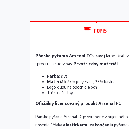
POPIS
Pánske pyžamo Arsenal FC
v
sivej
farbe. Krátky
spredu. Elastický pás.
Prvotriedny materiál
.
Farba:
sivá
Materiál:
77% polyester, 23% bavlna
Logo klubu na oboch dieloch
Tričko a šortky
Oficiálny licencovaný produkt Arsenal FC
Pánske pyžamo Arsenal FC je vyrobené z príjemnéh
nosenie. Vďaka
elastickému zakončeniu
pyžamo d