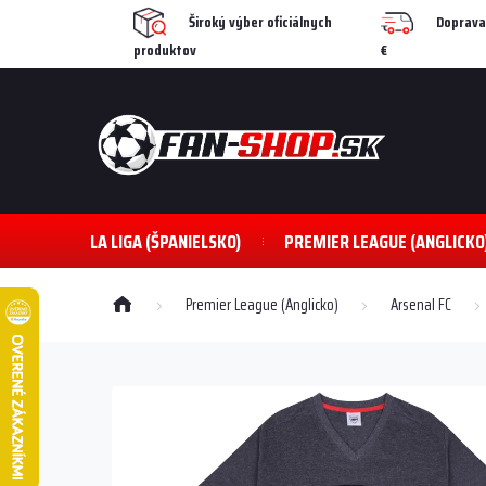
Prejsť
Široký výber oficiálnych
Doprava
na
produktov
€
obsah
LA LIGA (ŠPANIELSKO)
PREMIER LEAGUE (ANGLICKO
Domov
Premier League (Anglicko)
Arsenal FC