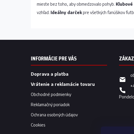
mieste bez toho, aby obmedzovalo pohyb.
Klubové 
vzhľad.
Ideálny darček
pre všetkých fanúšikov futb
Z
á
p
INFORMÁCIE PRE VÁS
ä
t
i
Doprava a platba
o
e
Vrátenie a reklamácie tovaru
+
Obchodné podmienky
Reklamačný poriadok
Ochrana osobných údajov
Cookies