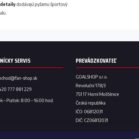
detaily
dodávajú pyžamu športový
alu.
bchod
@
fan-shop.sk
420 777 881 229