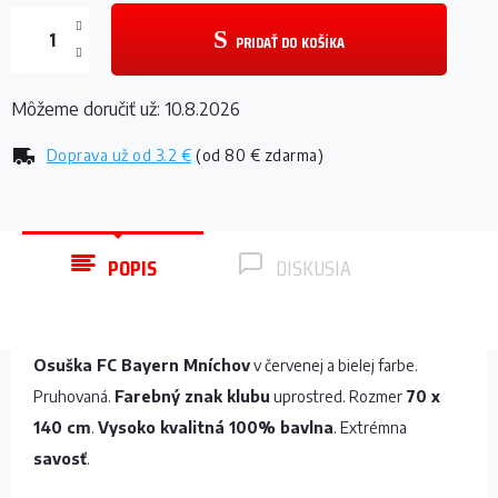
PRIDAŤ DO KOŠÍKA
Môžeme doručiť už:
10.8.2026
Doprava už od
3.2 €
(od 80 € zdarma)
POPIS
DISKUSIA
Osuška FC Bayern Mníchov
v červenej a bielej farbe.
Pruhovaná.
Farebný znak klubu
uprostred. Rozmer
70 x
140 cm
.
Vysoko kvalitná 100% bavlna
. Extrémna
savosť
.