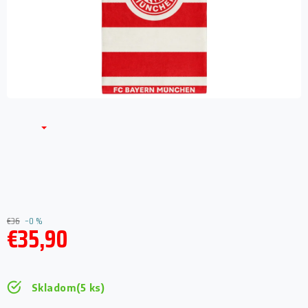
€36
–0 %
€35,90
Jednotková
cena:
Skladom
(5 ks)