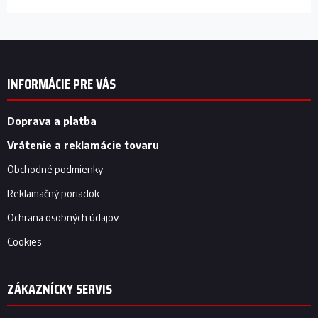
Z
á
p
INFORMÁCIE PRE VÁS
ä
t
i
Doprava a platba
e
Vrátenie a reklamácie tovaru
Obchodné podmienky
Reklamačný poriadok
Ochrana osobných údajov
Cookies