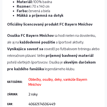
Materiál:
100% bavlna
Rozmer:
70 x 140 cm
Farba:
červená a biela
Mäkká a príjemná na dotyk
Oficiálny licencovaný produkt FC Bayern Mníchov
Osuška FC Bayern Mníchov
sa hodí nielen na dovolenku,
ale aj na
každodenné použitie
a športové aktivity.
Vynikajúca savosť sa
osvedčí po futbalovom tréningu alebo
rekreačnom plávaní. Veľmi
príjemný bavlnený materiál
poteší všetkých športovcov. Osuška je
skvelým darčekom
pre každého fanúšika
legendárneho klubu.
Obliečky, osušky, deky, vankúše Bayern
KATEGÓRIA
:
Mníchov
ZÁRUKA
:
2 roky
EAN
:
4066974506449