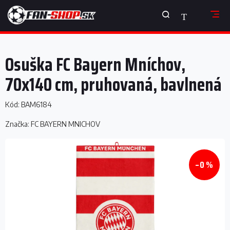
Prejsť
NÁKUPNÝ
na
obsah
KOŠÍK
Osuška FC Bayern Mníchov,
70x140 cm, pruhovaná, bavlnená
Kód:
BAM6184
Značka:
FC BAYERN MNICHOV
–0 %