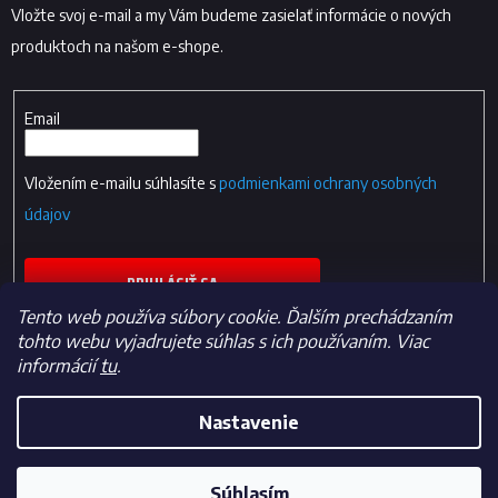
Vložte svoj e-mail a my Vám budeme zasielať informácie o nových
produktoch na našom e-shope.
Email
Vložením e-mailu súhlasíte s
podmienkami ochrany osobných
údajov
PRIHLÁSIŤ SA
Tento web používa súbory cookie. Ďalším prechádzaním
tohto webu vyjadrujete súhlas s ich používaním. Viac
informácií
tu
.
Nastavenie
Vytvoril Shoptet
Súhlasím
Copyright 2026
Fan-shop.sk
. Všetky práva vyhradené.