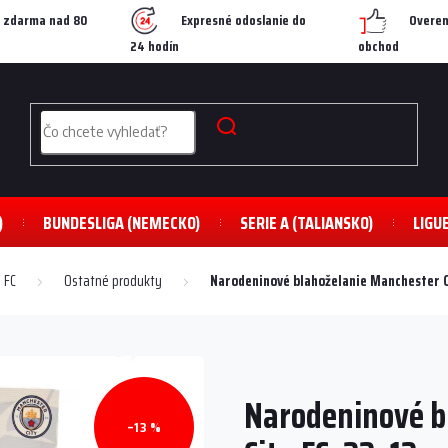
 zdarma nad 80
Expresné odoslanie do
Overen
24 hodín
obchod
)
BUNDESLIGA (NEMECKO)
SERIE A (TALIANSKO)
LIGU
 FC
Ostatné produkty
Narodeninové blahoželanie Manchester C
Narodeninové b
–13 %