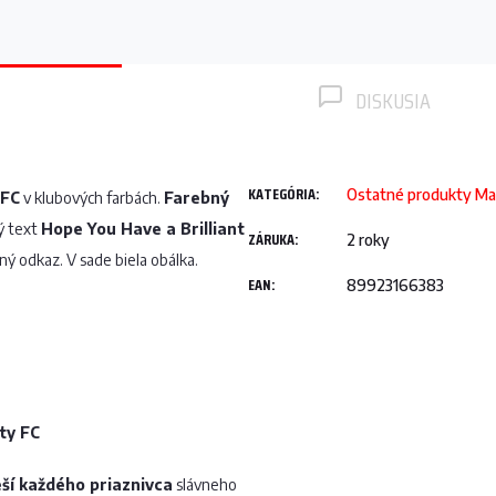
DISKUSIA
KATEGÓRIA
:
Ostatné produkty Ma
 FC
v klubových farbách.
Farebný
ý text
Hope You Have a Brilliant
ZÁRUKA
:
2 roky
ný odkaz. V sade biela obálka.
EAN
:
89923166383
ty FC
ší každého priaznivca
slávneho