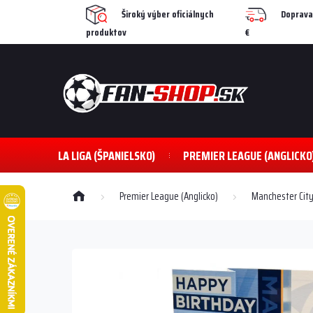
Prejsť
Široký výber oficiálnych
Doprava
na
produktov
€
obsah
LA LIGA (ŠPANIELSKO)
PREMIER LEAGUE (ANGLICKO
Domov
Premier League (Anglicko)
Manchester City