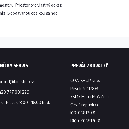
sféru. Priestor pre vlastný odkaz
nia
. S dodávanou obálkou sa hodí
bchod
@
fan-shop.sk
420 777 881 229