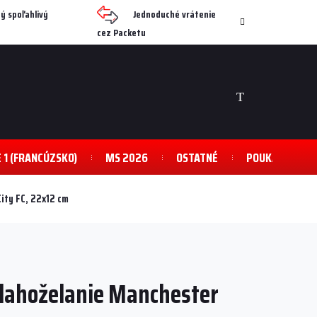
ý spoľahlivý
Jednoduché vrátenie
cez Packetu
NÁKUPNÝ
KOŠÍK
E 1 (FRANCÚZSKO)
MS 2026
OSTATNÉ
POUKAZY
ity FC, 22x12 cm
lahoželanie Manchester