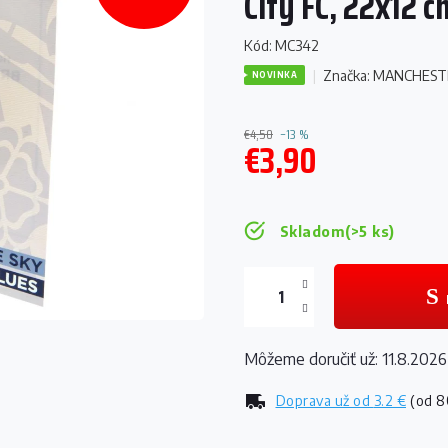
City FC, 22x12 c
Kód:
MC342
Značka:
MANCHESTE
NOVINKA
€4,50
–13 %
€3,90
Jednotková
cena:
Skladom
(>5 ks)
Môžeme doručiť už:
11.8.2026
Doprava už od
3.2 €
(od 8