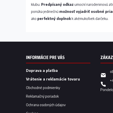
klubu.
Predpísaný odkaz
umocní narodeninovú atmo
ponúka jedinečnú
možnosť vyjadriť osobné pria
ako
perfektný doplnok
k akémukoľvek darčeku.
Z
á
p
INFORMÁCIE PRE VÁS
ä
t
i
Doprava a platba
o
e
Vrátenie a reklamácie tovaru
+
Obchodné podmienky
Reklamačný poriadok
Ochrana osobných údajov