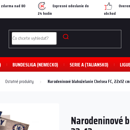
 zdarma nad 80
Expresné odoslanie do
Overen
24 hodín
obchod
)
BUNDESLIGA (NEMECKO)
SERIE A (TALIANSKO)
LIGU
Ostatné produkty
Narodeninové blahoželanie Chelsea FC, 22x12 cm
Narodeninové bl