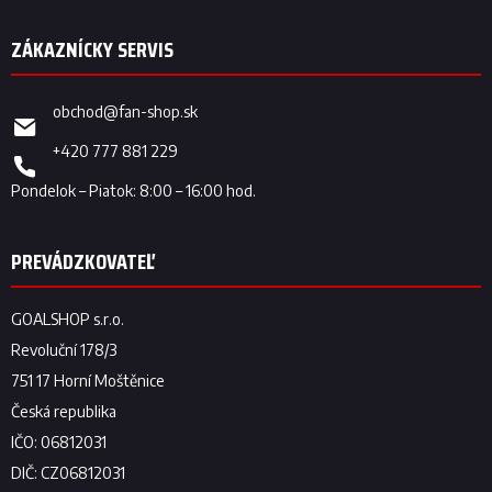
obchod
@
fan-shop.sk
+420 777 881 229