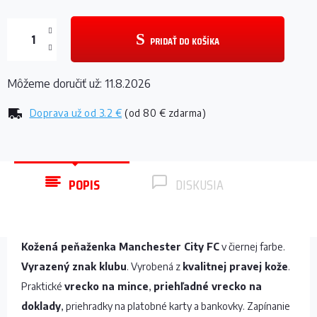
PRIDAŤ DO KOŠÍKA
Môžeme doručiť už:
11.8.2026
Doprava už od
3.2 €
(od 80 € zdarma)
POPIS
DISKUSIA
Kožená peňaženka Manchester City FC
v čiernej farbe.
Vyrazený znak klubu
. Vyrobená z
kvalitnej pravej kože
.
Praktické
vrecko na mince
,
priehľadné vrecko na
doklady
, priehradky na platobné karty a bankovky. Zapínanie