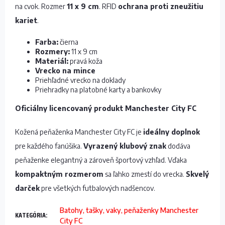
na cvok. Rozmer
11 x 9 cm
. RFID
ochrana proti zneužitiu
kariet
.
Farba:
čierna
Rozmery:
11 x 9 cm
Materiál:
pravá koža
Vrecko na mince
Priehľadné vrecko na doklady
Priehradky na platobné karty a bankovky
Oficiálny licencovaný produkt Manchester City FC
Kožená peňaženka Manchester City FC je
ideálny doplnok
pre každého fanúšika.
Vyrazený klubový znak
dodáva
peňaženke elegantný a zároveň športový vzhľad. Vďaka
kompaktným rozmerom
sa ľahko zmestí do vrecka.
Skvelý
darček
pre všetkých futbalových nadšencov.
Batohy, tašky, vaky, peňaženky Manchester
KATEGÓRIA
:
City FC