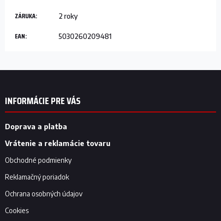
ZÁRUKA
:
2 roky
EAN
:
5030260209481
Z
á
p
INFORMÁCIE PRE VÁS
ä
t
i
Doprava a platba
e
Vrátenie a reklamácie tovaru
Obchodné podmienky
Reklamačný poriadok
Ochrana osobných údajov
Cookies