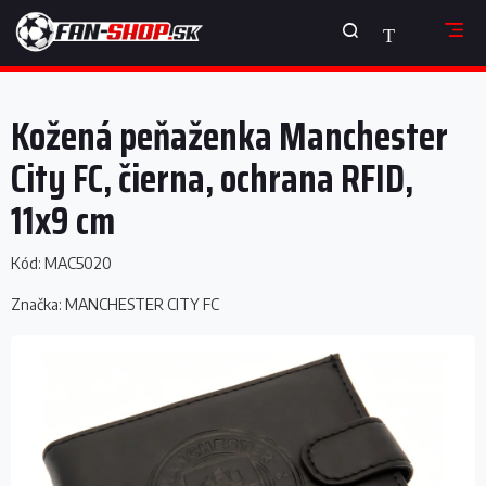
Prejsť
NÁKUPNÝ
na
obsah
KOŠÍK
Kožená peňaženka Manchester
City FC, čierna, ochrana RFID,
11x9 cm
Kód:
MAC5020
Značka:
MANCHESTER CITY FC