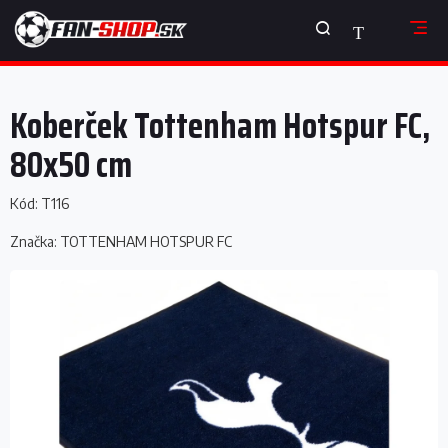
Prejsť
NÁKUPNÝ
na
obsah
KOŠÍK
Koberček Tottenham Hotspur FC,
80x50 cm
Kód:
T116
Značka:
TOTTENHAM HOTSPUR FC