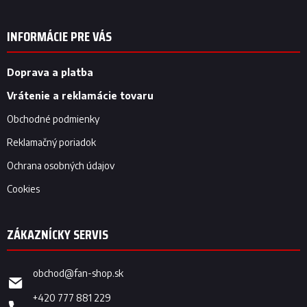
Z
á
p
INFORMÁCIE PRE VÁS
ä
t
i
Doprava a platba
e
Vrátenie a reklamácie tovaru
Obchodné podmienky
Reklamačný poriadok
Ochrana osobných údajov
Cookies
obchod
@
fan-shop.sk
+420 777 881 229