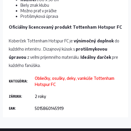
Biely znak klubu
Možno prať v práčke
Protišmyková úprava
Oficiálny licencovaný produkt Tottenham Hotspur FC
Koberček Tottenham Hotspur FC je
výnimočný doplnok
do
každého interiéru . Dizajnový kúsok s
protišmykovou
úpravou
z veľmi príjemného materiálu.
Ideálny darček
pre
každého fanúšika.
Obliečky, osušky, deky, vankúše Tottenham
KATEGÓRIA
:
Hotspur FC
ZÁRUKA
:
2 roky
EAN
:
5015860145919