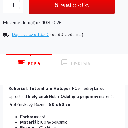
PRIDAŤ DO KOŠÍKA
Môžeme doručiť už:
10.8.2026
Doprava už od
3.2 €
(od 80 € zdarma)
POPIS
DISKUSIA
Koberček Tottenham Hotspur FC
v modrej farbe.
Uprostred
biely znak
klubu.
Odolný a príjemný
materiál.
Protišmykový. Rozmer
80 x 50 cm
.
Farba:
modrá
Materiál:
100 % polyamid
Rozmer:
80 x 50 cm