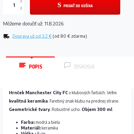
PRIDAŤ DO KOŠÍKA
Môžeme doručiť už:
11.8.2026
Doprava už od
3.2 €
(od 80 € zdarma)
POPIS
DISKUSIA
Hrnček Manchester City FC
v klubových farbách. Veľmi
kvalitná keramika
. Farebný znak klubu na prednej strane.
Geometrické tvary
. Robustné ucho.
Objem 300 ml
.
Farba:
modrá a biela
Materiál:
keramika
Výška :
9 cm