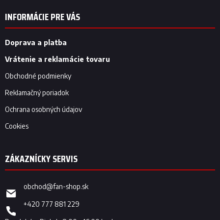
á
p
INFORMÁCIE PRE VÁS
ä
t
i
Doprava a platba
e
Vrátenie a reklamácie tovaru
Obchodné podmienky
Reklamačný poriadok
Ochrana osobných údajov
Cookies
obchod
@
fan-shop.sk
+420 777 881 229