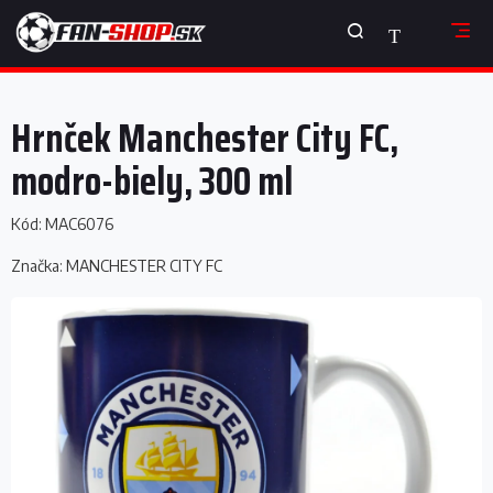
Prejsť
NÁKUPNÝ
na
obsah
KOŠÍK
Hrnček Manchester City FC,
modro-biely, 300 ml
Kód:
MAC6076
Značka:
MANCHESTER CITY FC