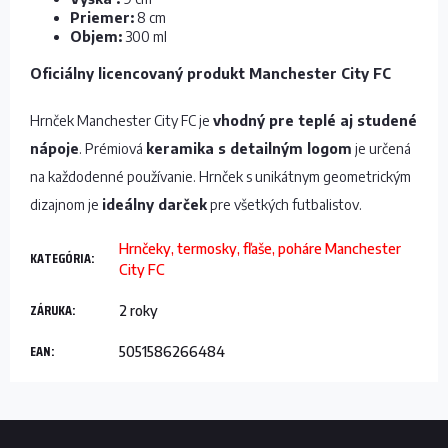
Priemer:
8 cm
Objem:
300 ml
Oficiálny licencovaný produkt Manchester City FC
Hrnček Manchester City FC je
vhodný pre teplé aj studené
nápoje
. Prémiová
keramika s detailným logom
je určená
na každodenné používanie. Hrnček s unikátnym geometrickým
dizajnom je
ideálny darček
pre všetkých futbalistov.
Hrnčeky, termosky, fľaše, poháre Manchester
KATEGÓRIA
:
City FC
ZÁRUKA
:
2 roky
EAN
:
5051586266484
Z