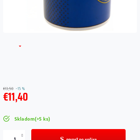
€13,50
–15 %
€11,40
Jednotková
cena:
Skladom
(>5 ks)