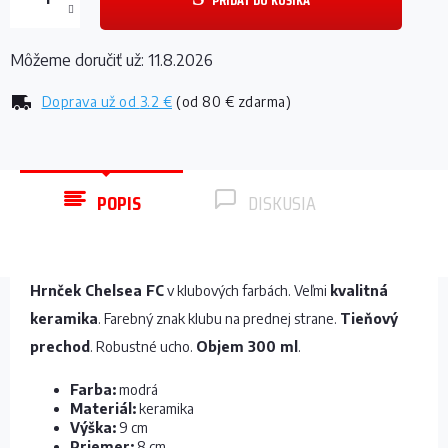
PRIDAŤ DO KOŠÍKA
Môžeme doručiť už:
11.8.2026
Doprava už od
3.2 €
(od 80 € zdarma)
POPIS
DISKUSIA
Hrnček Chelsea FC
v klubových farbách. Veľmi
kvalitná
keramika
. Farebný znak klubu na prednej strane.
Tieňový
prechod
. Robustné ucho.
Objem 300 ml
.
Farba:
modrá
Materiál:
keramika
Výška:
9 cm
Priemer:
8 cm