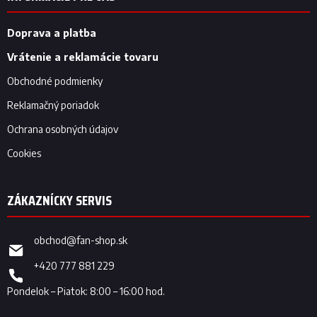
ä
t
i
Doprava a platba
e
Vrátenie a reklamácie tovaru
Obchodné podmienky
Reklamačný poriadok
Ochrana osobných údajov
Cookies
obchod
@
fan-shop.sk
+420 777 881 229