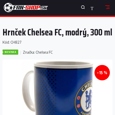
Prejsť
NÁKUPNÝ
na
obsah
KOŠÍK
Hrnček Chelsea FC, modrý, 300 ml
Kód:
CH827
Značka:
Chelsea FC
NOVINKA
–15 %