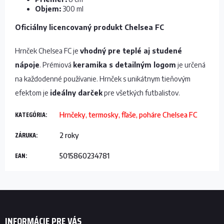
Objem:
300 ml
Oficiálny licencovaný produkt Chelsea FC
Hrnček Chelsea FC je
vhodný pre teplé aj studené
nápoje
. Prémiová
keramika s detailným logom
je určená
na každodenné používanie. Hrnček s unikátnym tieňovým
efektom je
ideálny darček
pre všetkých futbalistov.
KATEGÓRIA
:
Hrnčeky, termosky, fľaše, poháre Chelsea FC
ZÁRUKA
:
2 roky
EAN
:
5015860234781
Z
á
p
INFORMÁCIE PRE VÁS