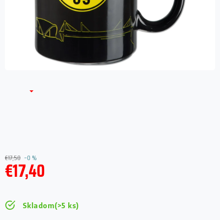
€17,50
–0 %
€17,40
Jednotková
cena:
Skladom
(>5 ks)