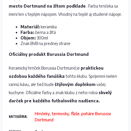
mesto Dortmund na žltom podklade
. Farba hrnčeka sa
mení len s teplým nápojom. Vhodný na teplé aj studené nápoje.
Materiál:
keramika
Farba:
čierna a žltá
Objem:
300ml
Znak BVB na prednej strane
Oficiálny produkt Borussia Dortmund
Keramický hrnček Borussia Dortmund je
praktickou
ozdobou každého fanúšika
tohto klubu. Spríjemní nielen
rannú kávu, ale tiež bude
štýlovým doplnkom
vašej
kuchyne. Oficiálne farby a znak klubu z neho robia
skvelý
darček pre každého futbalového nadšenca.
Hrnčeky, termosky, fľaše, poháre Borussia
KATEGÓRIA
:
Dortmund