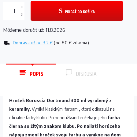
PRIDAŤ DO KOŠÍKA
Môžeme doručiť už:
11.8.2026
Doprava už od
3.2 €
(od 80 € zdarma)
POPIS
DISKUSIA
Hrnček Borussia Dortmund 300 ml vyrobený z
keramiky.
Vyniká klasickými farbami
,
ktoré odkazujú na
oficiálne farby klubu. Pri nepoužívaní hrnčeka je jeho
farba
čierna so žltým znakom klubu.
Po naliatí horúceho
nápoja
zmení hrnček svoju farbu a vynikne na ňom