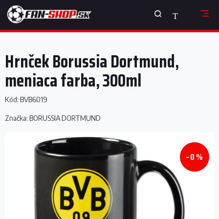
Prejsť
NÁKUPNÝ
na
obsah
KOŠÍK
Hrnček Borussia Dortmund,
meniaca farba, 300ml
Kód:
BVB6019
Značka:
BORUSSIA DORTMUND
–0 %