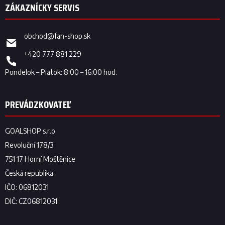
obchod
@
fan-shop.sk
+420 777 881 229