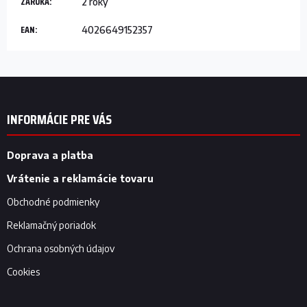
ZÁRUKA
:
2 roky
EAN
:
4026649152357
Z
á
p
INFORMÁCIE PRE VÁS
ä
t
i
Doprava a platba
e
Vrátenie a reklamácie tovaru
Obchodné podmienky
Reklamačný poriadok
Ochrana osobných údajov
Cookies