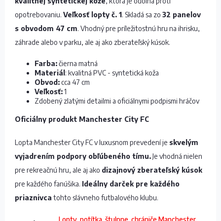
kvalitnej syntetickej kože
, ktorá je odolná proti
opotrebovaniu.
Veľkosť lopty č. 1
. Skladá sa zo
32 panelov
s obvodom 47 cm
. Vhodný pre príležitostnú hru na ihrisku,
záhrade alebo v parku, ale aj ako zberateľský kúsok.
Farba:
čierna matná
Materiál
: kvalitná PVC - syntetická koža
Obvod:
cca 47 cm
Veľkosť:
1
Zdobený zlatými detailmi a oficiálnymi podpismi hráčov
Oficiálny produkt Manchester City FC
Lopta Manchester City FC v luxusnom prevedení je
skvelým
vyjadrením podpory obľúbeného tímu.
Je vhodná nielen
pre rekreačnú hru, ale aj ako
dizajnový zberateľský kúsok
pre každého fanúšika.
Ideálny darček pre každého
priaznivca
tohto slávneho futbalového klubu.
Lopty, potítka, štulpne, chrániče Manchester