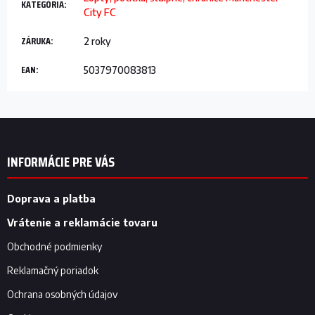
KATEGÓRIA
:
City FC
ZÁRUKA
:
2 roky
EAN
:
5037970083813
Z
á
p
INFORMÁCIE PRE VÁS
ä
t
i
Doprava a platba
e
Vrátenie a reklamácie tovaru
Obchodné podmienky
Reklamačný poriadok
Ochrana osobných údajov