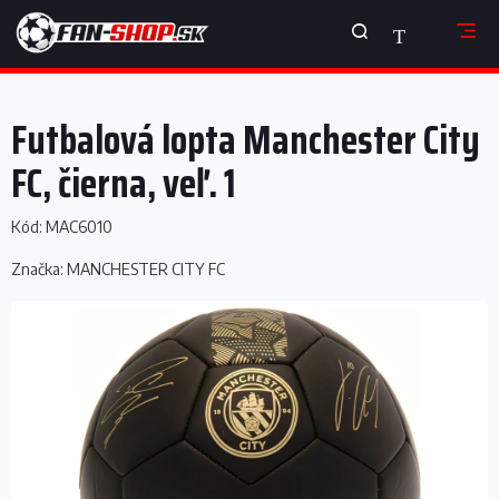
Prejsť
NÁKUPNÝ
na
obsah
KOŠÍK
Futbalová lopta Manchester City
FC, čierna, veľ. 1
Kód:
MAC6010
Značka:
MANCHESTER CITY FC