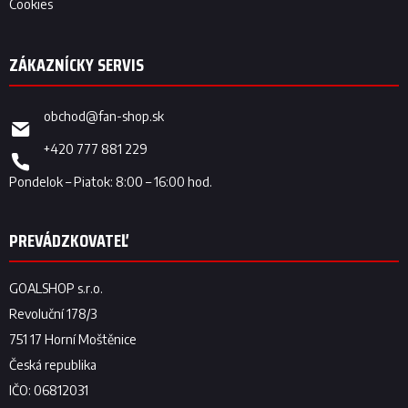
Cookies
obchod
@
fan-shop.sk
+420 777 881 229