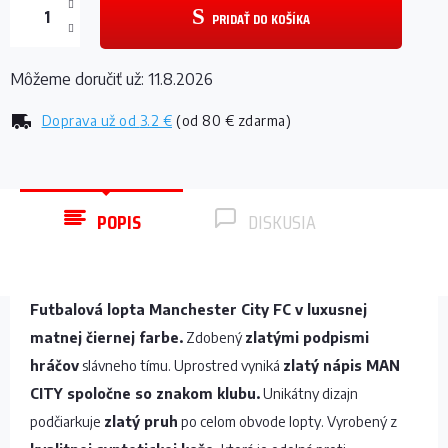
PRIDAŤ DO KOŠÍKA
Môžeme doručiť už:
11.8.2026
Doprava už od
3.2 €
(od 80 € zdarma)
POPIS
DISKUSIA
Futbalová lopta Manchester City FC v luxusnej
matnej čiernej farbe.
Zdobený
zlatými podpismi
hráčov
slávneho tímu. Uprostred vyniká
zlatý nápis MAN
CITY spoločne so znakom klubu.
Unikátny dizajn
podčiarkuje
zlatý pruh
po celom obvode lopty. Vyrobený z