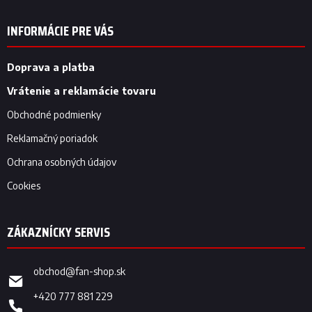
á
p
INFORMÁCIE PRE VÁS
ä
t
i
Doprava a platba
e
Vrátenie a reklamácie tovaru
Obchodné podmienky
Reklamačný poriadok
Ochrana osobných údajov
Cookies
obchod
@
fan-shop.sk
+420 777 881 229