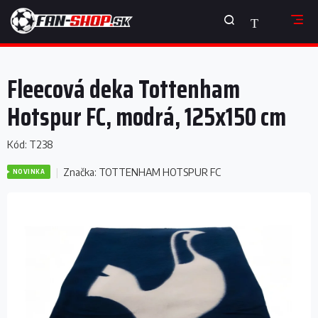
Prejsť
NÁKUPNÝ
na
obsah
KOŠÍK
Fleecová deka Tottenham
Hotspur FC, modrá, 125x150 cm
Kód:
T238
Značka:
TOTTENHAM HOTSPUR FC
NOVINKA