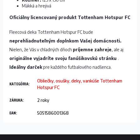
Mäkká a hrejivá
Oficiálny licencovaný produkt Tottenham Hotspur FC
Fleecová deka Tottenham Hotspur FC bude
neprehliadnuteľným doplnkom Vašej domácnosti.
Nielen, že Vás v chladných dňoch
príjemne zahreje
, ale aj
originálne vyjadríte svoju fanúšikovskú stránku
.
Ideálny darček
pre každého futbalového nadšenca.
Obliečky, osušky, deky, vankúše Tottenham
KATEGÓRIA
:
Hotspur FC
ZÁRUKA
:
2 roky
EAN
:
5051586001368
Z