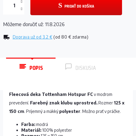
PRIDAŤ DO KOŠÍKA
Môžeme doručiť už:
11.8.2026
Doprava už od
3.2 €
(od 80 € zdarma)
POPIS
DISKUSIA
Fleecová deka Tottenham Hotspur FC
v modrom
prevedení.
Farebný znak klubu uprostred.
Rozmer
125 x
150 cm
. Príjemný a mäkký
polyester
. Možno prať v práčke.
Farba:
modrá
Materiál:
100% polyester
Rozmer:
125 x 150 cm