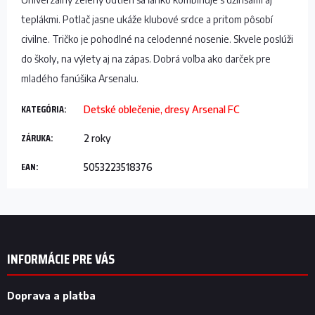
teplákmi. Potlač jasne ukáže klubové srdce a pritom pôsobí
civilne. Tričko je pohodlné na celodenné nosenie. Skvele poslúži
do školy, na výlety aj na zápas. Dobrá voľba ako darček pre
mladého fanúšika Arsenalu.
KATEGÓRIA
:
Detské oblečenie, dresy Arsenal FC
ZÁRUKA
:
2 roky
EAN
:
5053223518376
Z
á
p
INFORMÁCIE PRE VÁS
ä
t
i
Doprava a platba