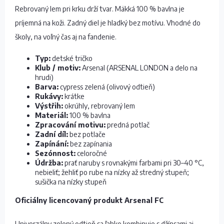
Rebrovaný lem pri krku drží tvar. Mäkká 100 % bavlna je
príjemná na koži. Zadný diel je hladký bez motívu. Vhodné do
školy, na voľný čas aj na fandenie.
Typ:
detské tričko
Klub / motiv:
Arsenal (ARSENAL LONDON a delo na
hrudi)
Barva:
cypress zelená (olivový odtieň)
Rukávy:
krátke
Výstřih:
okrúhly, rebrovaný lem
Materiál:
100 % bavlna
Zpracování motivu:
predná potlač
Zadní díl:
bez potlače
Zapínání:
bez zapínania
Sezónnost:
celoročné
Údržba:
prať naruby s rovnakými farbami pri 30–40 °C,
nebieliť; žehliť po rube na nízky až stredný stupeň;
sušička na nízky stupeň
Oficiálny licencovaný produkt Arsenal FC
Univerzálny zelený odtieň sa ľahko kombinuje s džínsami aj