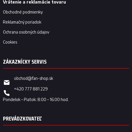
e
Vrátenie a reklamácie tovaru
Obchodné podmienky
Reklamačný poriadok
Ochrana osobných údajov
Cookies
obchod
@
fan-shop.sk
+420 777 881 229