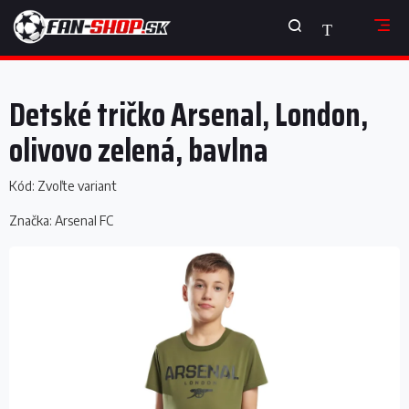
Prejsť
NÁKUPNÝ
na
obsah
KOŠÍK
Detské tričko Arsenal, London,
olivovo zelená, bavlna
Kód:
Zvoľte variant
Značka:
Arsenal FC