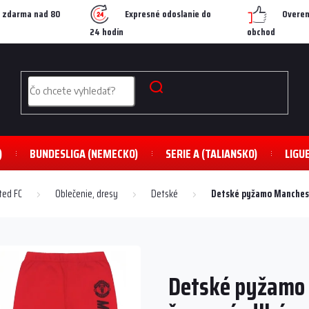
 zdarma nad 80
Expresné odoslanie do
Overen
24 hodín
obchod
)
BUNDESLIGA (NEMECKO)
SERIE A (TALIANSKO)
LIGU
ted FC
Oblečenie, dresy
Detské
Detské pyžamo Manchest
Detské pyžamo 