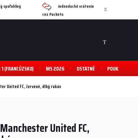
ý spoľahlivý
Jednoduché vrátenie
cez Packetu
NÁKUPNÝ
KOŠÍK
E 1 (FRANCÚZSKO)
MS 2026
OSTATNÉ
POUKAZY
er United FC, červené, dlhý rukáv
Manchester United FC,