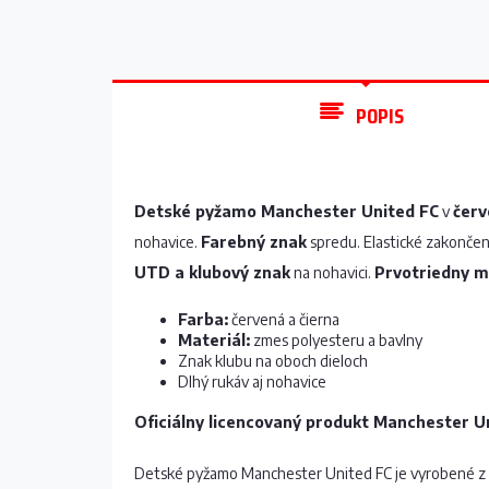
POPIS
Detské pyžamo Manchester United FC
v
červ
nohavice.
Farebný znak
spredu. Elastické zakončen
UTD a klubový znak
na nohavici.
Prvotriedny m
Farba:
červená a čierna
Materiál:
zmes polyesteru a bavlny
Znak klubu na oboch dieloch
Dlhý rukáv aj nohavice
Oficiálny licencovaný produkt Manchester U
Detské pyžamo Manchester United FC je vyrobené z