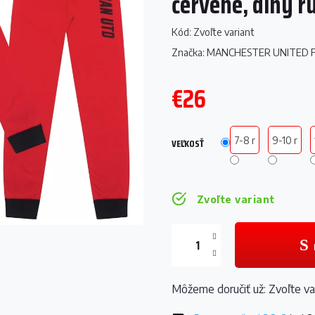
červené, dlhý r
Kód:
Zvoľte variant
Značka:
MANCHESTER UNITED 
€26
Jednotková
cena:
7-8 r
9-10 r
VEĽKOSŤ
Zvoľte variant
Môžeme doručiť už:
Zvoľte va