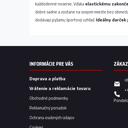
každodenné nosenie. Vďaka
elastickému zakonče
dobre sadne a zostane na svojom mieste bez obmed
dodávajú pyžamu športový vzhľad.
Ideálny darček
p
Z
á
p
INFORMÁCIE PRE VÁS
ä
t
i
Doprava a platba
o
e
Vrátenie a reklamácie tovaru
+
Obchodné podmienky
Reklamačný poriadok
Ochrana osobných údajov
Cookies