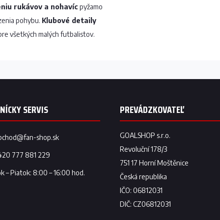
niu rukávov a nohavíc
pyžamo
zenia pohybu.
Klubové detaily
re všetkých malých futbalistov.
bchod
@
fan-shop.sk
420 777 881 229