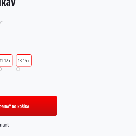
ukáv
FC
11-12 r
13-14 r
PRIDAŤ DO KOŠÍKA
riant