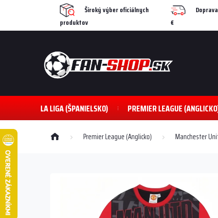
Prejsť
Široký výber oficiálnych
Doprava
na
produktov
€
obsah
LA LIGA (ŠPANIELSKO)
PREMIER LEAGUE (ANGLICKO
Domov
Premier League (Anglicko)
Manchester Uni