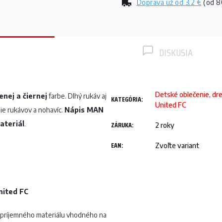
Doprava už od
3.2 €
(od 8
DISKUSIA
Detské oblečenie, d
enej a čiernej
farbe. Dlhý rukáv aj
KATEGÓRIA
:
United FC
ie rukávov a nohavíc.
Nápis MAN
ateriál
.
ZÁRUKA
:
2 roky
EAN
:
Zvoľte variant
nited FC
 príjemného materiálu vhodného na