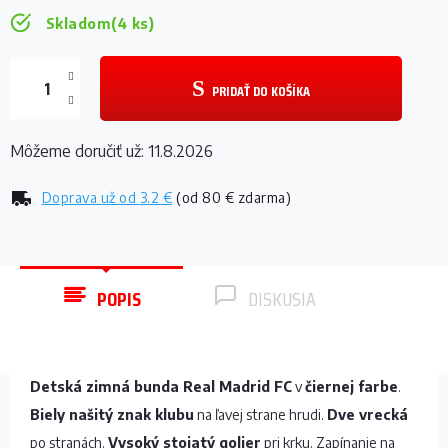
Skladom
(4 ks)
PRIDAŤ DO KOŠÍKA
Môžeme doručiť už:
11.8.2026
Doprava už od
3.2 €
(od 80 € zdarma)
POPIS
DISKUSIA
Detská zimná bunda Real Madrid FC
v
čiernej farbe
.
Biely našitý znak klubu
na ľavej strane hrudi.
Dve vrecká
po stranách.
Vysoký stojatý golier
pri krku. Zapínanie na