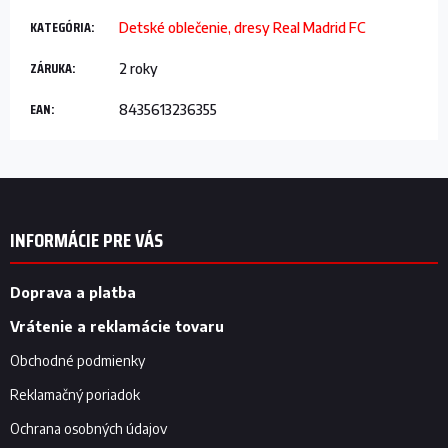
KATEGÓRIA
:
Detské oblečenie, dresy Real Madrid FC
ZÁRUKA
:
2 roky
EAN
:
8435613236355
Z
á
p
INFORMÁCIE PRE VÁS
ä
t
i
Doprava a platba
e
Vrátenie a reklamácie tovaru
Obchodné podmienky
Reklamačný poriadok
Ochrana osobných údajov