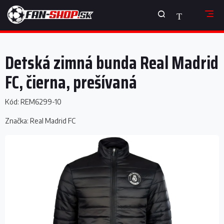
Prejsť
NÁKUPNÝ
na
obsah
KOŠÍK
Detská zimná bunda Real Madrid
FC, čierna, prešívaná
Kód:
REM6299-10
Značka:
Real Madrid FC