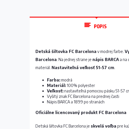
POPIS
Detská šiltovka FC Barcelona
v modrej farbe.
Vy
Barcelona
. Na jednej strane je
nápis BARCA
a na 
materiál.
Nastaviteľná veľkosť 51-57 cm
.
Farba:
modrá
Materiál:
100% polyester
Veľkosť:
nastaviteľná pomocou pásku 51-57 c
Vyšitý znak FC Barcelona na prednej časti
Nápis BARCA a 1899 po stranách
Oficiálne licencovaný produkt FC Barcelona
Detská šiltovka FC Barcelona je
skvelá voľba
pre ka