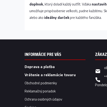
doplnok
, ktorý doladí každý outfit. Vďaka
nastavi
umožňuje prispôsobenie veľkosti, padne každému. S
alebo ako
ideálny darček
pre každého fanúšika.
Z
á
p
INFORMÁCIE PRE VÁS
ä
t
i
Doprava a platba
o
e
Vrátenie a reklamácie tovaru
+
Obchodné podmienky
Reklamačný poriadok
Ochrana osobných údajov