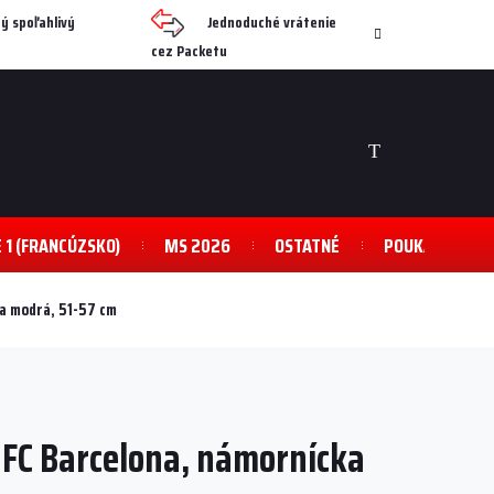
ý spoľahlivý
Jednoduché vrátenie
cez Packetu
NÁKUPNÝ
KOŠÍK
E 1 (FRANCÚZSKO)
MS 2026
OSTATNÉ
POUKAZY
ka modrá, 51-57 cm
FC Barcelona, ​​námornícka