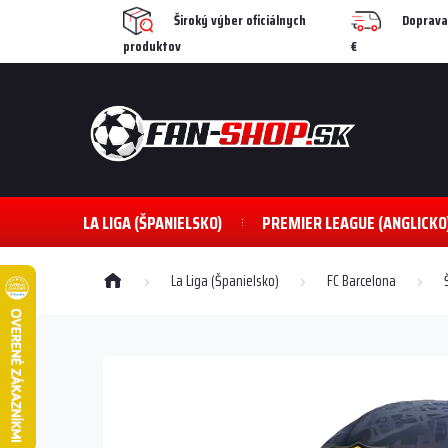
Prejsť
Široký výber oficiálnych
Doprava
na
produktov
€
obsah
LA LIGA (ŠPANIELSKO)
PREMIER LEAGUE (ANGLICKO
Domov
La Liga (Španielsko)
FC Barcelona