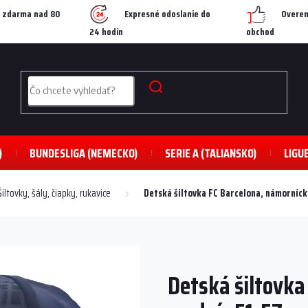
 zdarma nad 80
Expresné odoslanie do
Overen
24 hodín
obchod
)
BUNDESLIGA (NEMECKO)
SERIE A (TALIANSKO)
LIGU
Šiltovky, šály, čiapky, rukavice
Detská šiltovka FC Barcelona, ​​námorníc
Detská šiltovka 