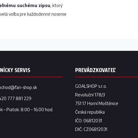
teľnému suchému zipsu
, ktorý
kvelá voľba pre každodenné nosenie
bchod
@
fan-shop.sk
420 777 881 229