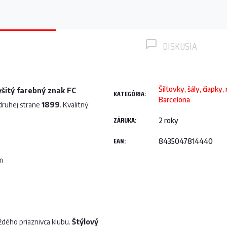
DISKUSIA
Šiltovky, šály, čiapky,
šitý farebný znak FC
KATEGÓRIA
:
Barcelona
druhej strane
1899
. Kvalitný
ZÁRUKA
:
2 roky
EAN
:
8435047814440
m
ždého priaznivca klubu.
Štýlový