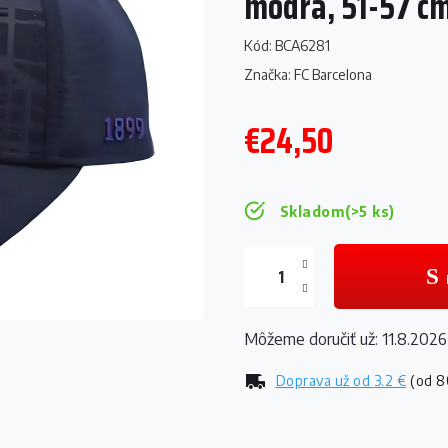
modrá, 51-57 c
Kód:
BCA6281
Značka:
FC Barcelona
€24,50
Jednotková
cena:
Skladom
(>5 ks)
Môžeme doručiť už:
11.8.2026
Doprava už od
3.2 €
(od 8