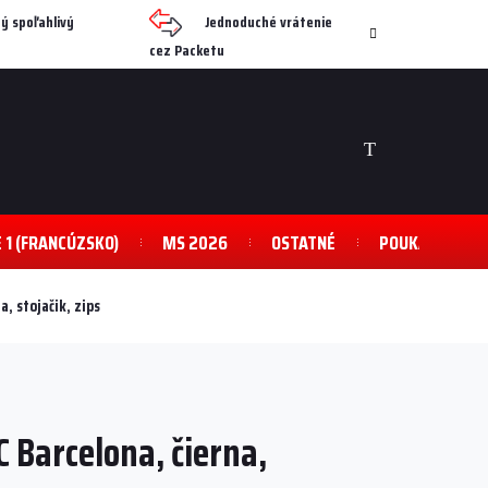
ý spoľahlivý
Jednoduché vrátenie
cez Packetu
NÁKUPNÝ
KOŠÍK
E 1 (FRANCÚZSKO)
MS 2026
OSTATNÉ
POUKAZY
a, stojačik, zips
Barcelona, ​​čierna,