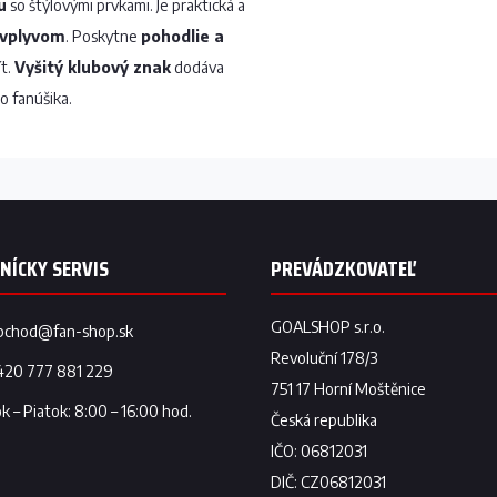
u
so štýlovými prvkami. Je praktická a
 vplyvom
. Poskytne
pohodlie a
ít.
Vyšitý klubový znak
dodáva
o fanúšika.
bchod
@
fan-shop.sk
420 777 881 229