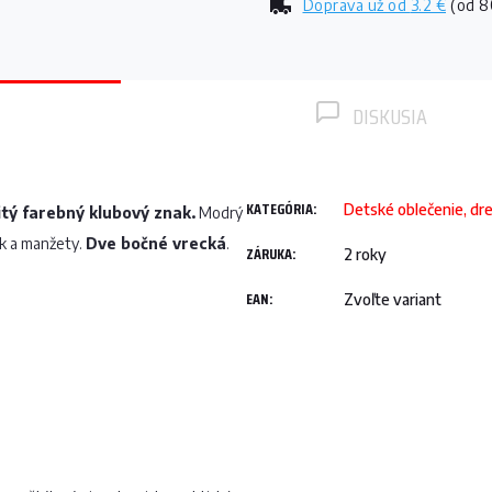
Doprava už od
3.2 €
(od 8
DISKUSIA
KATEGÓRIA
:
Detské oblečenie, dr
itý farebný klubový znak.
Modrý
čik a manžety.
Dve bočné vrecká
.
ZÁRUKA
:
2 roky
EAN
:
Zvoľte variant