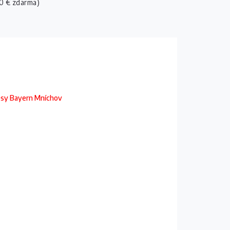
0 € zdarma)
esy Bayern Mníchov