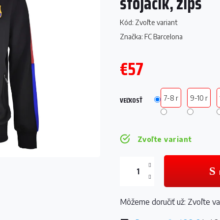
stojačik, zips
Kód:
Zvoľte variant
Značka:
FC Barcelona
€57
Jednotková
cena:
7-8 r
9-10 r
VEĽKOSŤ
Zvoľte variant
Môžeme doručiť už:
Zvoľte va