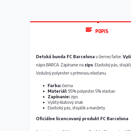
POPIS
Detská bunda FC Barcelona
v čiernej farbe.
Vyš
nápis BARCA. Zapínanie na
zips
. Elastický pás, stojá
Vzdušný polyester s prímesou elastanu.
Farba:
čierna
Materiál:
95% polyester 5% elastan
Zapínanie:
zips
Vyšitý klubový znak
Elastický pás, stojáčik a manžety
Oficiálne licencovaný produkt FC Barcelona