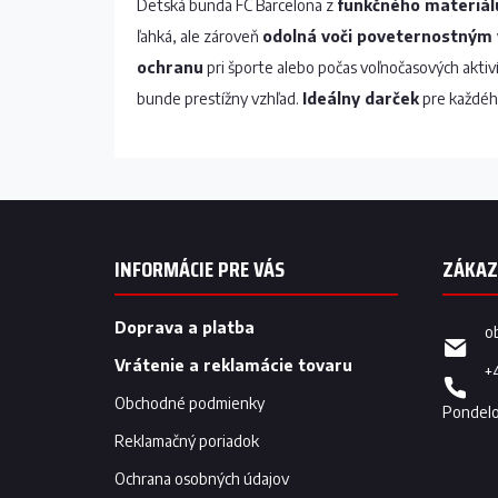
Detská bunda FC Barcelona z
funkčného materiál
ľahká, ale zároveň
odolná voči poveternostným
ochranu
pri športe alebo počas voľnočasových aktiv
bunde prestížny vzhľad.
Ideálny darček
pre každéh
Z
á
p
INFORMÁCIE PRE VÁS
ä
t
i
Doprava a platba
o
e
Vrátenie a reklamácie tovaru
+
Obchodné podmienky
Reklamačný poriadok
Ochrana osobných údajov