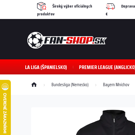
Prejsť
Široký výber oficiálnych
Doprava
na
produktov
€
obsah
LA LIGA (ŠPANIELSKO)
PREMIER LEAGUE (ANGLICKO
Domov
Bundesliga (Nemecko)
Bayern Mníchov