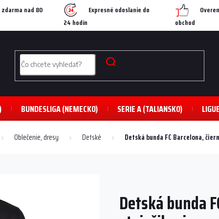
 zdarma nad 80
Expresné odoslanie do
Overen
24 hodín
obchod
)
BUNDESLIGA (NEMECKO)
SERIE A (TALIANSKO)
LIGU
Oblečenie, dresy
Detské
Detská bunda FC Barcelona, ​​čiern
Detská bunda FC 