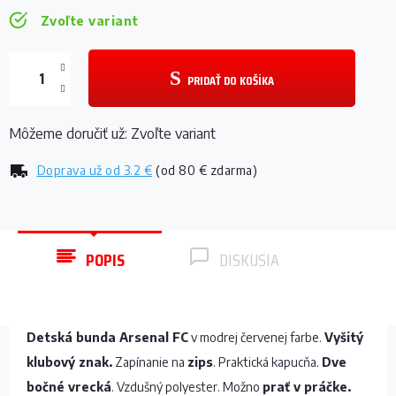
Zvoľte variant
PRIDAŤ DO KOŠÍKA
Môžeme doručiť už:
Zvoľte variant
Doprava už od
3.2 €
(od 80 € zdarma)
POPIS
DISKUSIA
Detská bunda Arsenal FC
v modrej červenej farbe.
Vyšitý
klubový znak.
Zapínanie na
zips
. Praktická kapucňa.
Dve
bočné vrecká
. Vzdušný polyester. Možno
prať v práčke.