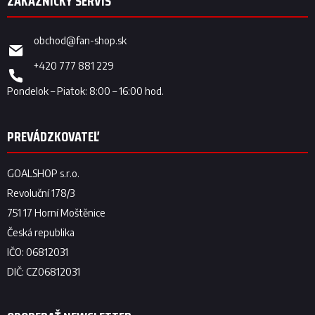
obchod
@
fan-shop.sk
+420 777 881 229