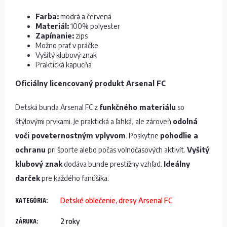
Farba:
modrá a červená
Materiál:
100% polyester
Zapínanie:
zips
Možno prať v práčke
Vyšitý klubový znak
Praktická kapucňa
Oficiálny licencovaný produkt Arsenal FC
Detská bunda Arsenal FC z
funkčného materiálu
so
štýlovými prvkami. Je praktická a ľahká, ale zároveň
odolná
voči poveternostným vplyvom
. Poskytne
pohodlie a
ochranu
pri športe alebo počas voľnočasových aktivít.
Vyšitý
klubový znak
dodáva bunde prestížny vzhľad.
Ideálny
darček
pre každého fanúšika.
KATEGÓRIA
:
Detské oblečenie, dresy Arsenal FC
ZÁRUKA
:
2 roky