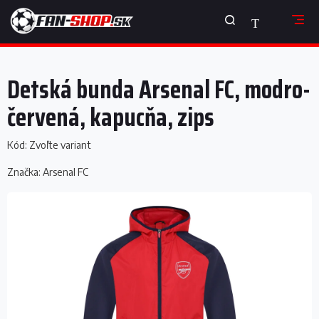
Prejsť
NÁKUPNÝ
na
obsah
KOŠÍK
Detská bunda Arsenal FC, modro-
červená, kapucňa, zips
Kód:
Zvoľte variant
Značka:
Arsenal FC