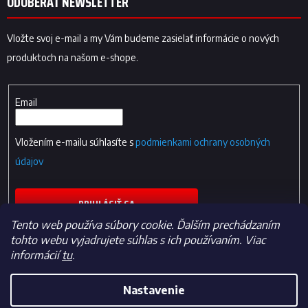
ODOBERAŤ NEWSLETTER
Vložte svoj e-mail a my Vám budeme zasielať informácie o nových
produktoch na našom e-shope.
Email
Vložením e-mailu súhlasíte s
podmienkami ochrany osobných
údajov
PRIHLÁSIŤ SA
Tento web používa súbory cookie. Ďalším prechádzaním
tohto webu vyjadrujete súhlas s ich používaním. Viac
informácií
tu
.
Nastavenie
Vytvoril Shoptet