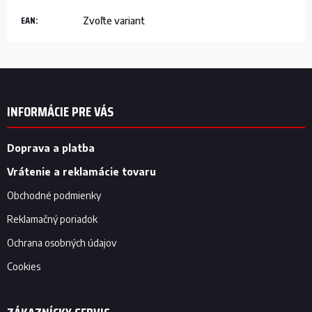
EAN
:
Zvoľte variant
Z
á
p
INFORMÁCIE PRE VÁS
ä
t
i
Doprava a platba
e
Vrátenie a reklamácie tovaru
Obchodné podmienky
Reklamačný poriadok
Ochrana osobných údajov
Cookies